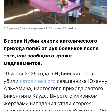
В Судане убили священника РКЦ. Фото: ACI Africa
В горах Нубии клирик католического
прихода погиб от рук боевиков после
того, как сообщил о краже
медикаментов.
19 июня 2026 года в Нубийских горах
убили
католического
священника Юханну
Аль-Амина, настоятеля прихода святого
Викентия в Кауде. Вместе с клириком
жертвами нападения стали сторож
прихода и еще один местный житель. Об