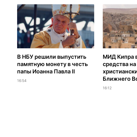
В НБУ решили выпустить
МИД Кипра 
памятную монету в честь
средства н
папы Иоанна Павла II
христианск
Ближнего В
16:54
16:12