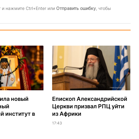
и нажмите Ctrl+Enter или
Отправить ошибку
, чтобы
ила новый
Епископ Александрийской
ный
Церкви призвал РПЦ уйти
й институт в
из Африки
17:43