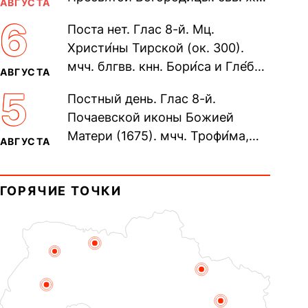
АВГУСТА
Олимпиа́ды, диаконисы (409) и
6
Поста нет. Глас 8-й. Мц.
прп. Евпракси́и девы,...
Христи́ны Тирской (ок. 300).
мчч. блгвв. кнн. Бори́са и Гле́ба,
АВГУСТА
во Святом Крещении Рома́на и
5
Постный день. Глас 8-й.
Дави́да (1015). Прп....
Почаевской иконы Божией
Матери (1675). мчч. Трофи́ма,
АВГУСТА
Фео́фила и с ними 13-ти
мучеников (284–305). прав.
ГОРЯЧИЕ ТОЧКИ
воина Фео́дора...