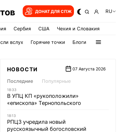
тов
RU
ДОНАТ ДЛЯ СПЖ
зия
Сербия
США
Чехия и Словакия
сли вслух
Горячие точки
Блоги
НОВОСТИ
07 Августа 2026
Последние
Популярные
18:33
В УПЦ КП «рукоположили»
«епископа» Тернопольского
18:13
РПЦЗ учредила новый
русскоязычный богословский