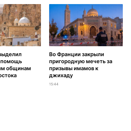
выделил
Во Франции закрыли
а помощь
пригородную мечеть за
им общинам
призывы имамов к
остока
джихаду
15:44