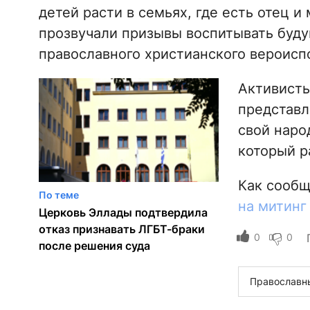
детей расти в семьях, где есть отец и
прозвучали призывы воспитывать буду
православного христианского вероиспо
Активисты
представл
свой народ
который р
Как сооб
По теме
на митинг
Церковь Эллады подтвердила
отказ признавать ЛГБТ-браки
0
0
после решения суда
Православн