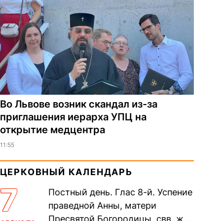
Во Львове возник скандал из-за
приглашения иерарха УПЦ на
открытие медцентра
11:55
ЦЕРКОВНЫЙ КАЛЕНДАРЬ
7
Постный день. Глас 8-й. Успение
праведной Анны, матери
Пресвятой Богородицы. свв. жен