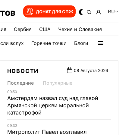
тов
RU
ДОНАТ ДЛЯ СПЖ
зия
Сербия
США
Чехия и Словакия
сли вслух
Горячие точки
Блоги
НОВОСТИ
08 Августа 2026
Последние
Популярные
09:50
Амстердам назвал суд над главой
Армянской церкви моральной
катастрофой
09:32
Митрополит Павел возглавил