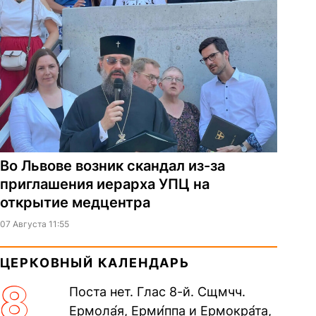
Во Львове возник скандал из-за
приглашения иерарха УПЦ на
открытие медцентра
07 Августа 11:55
ЦЕРКОВНЫЙ КАЛЕНДАРЬ
8
Поста нет. Глас 8-й. Сщмчч.
Ермола́я, Ерми́ппа и Ермокра́та,