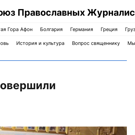
оюз Православных Журналис
ая Гора Афон
Болгария
Германия
Греция
Гру
ковь
История и культура
Вопрос священнику
Мы
совершили