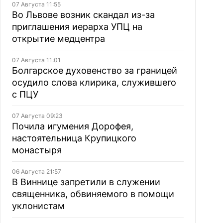
07 Августа 11:55
Во Львове возник скандал из-за
приглашения иерарха УПЦ на
открытие медцентра
07 Августа 11:01
Болгарское духовенство за границей
осудило слова клирика, служившего
с ПЦУ
07 Августа 09:23
Почила игумения Дорофея,
настоятельница Крупицкого
монастыря
06 Августа 21:57
В Виннице запретили в служении
священника, обвиняемого в помощи
уклонистам