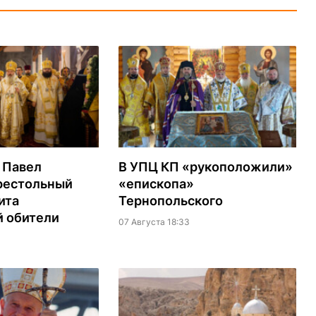
 Павел
В УПЦ КП «рукоположили»
престольный
«епископа»
ита
Тернопольского
й обители
07 Августа 18:33