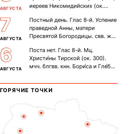
иереев Никомидийских (ок.
АВГУСТА
305). Прп. Моисе́я У́грина,
7
Постный день. Глас 8-й. Успение
Печерского, в Ближних
праведной Анны, матери
пещерах...
Пресвятой Богородицы. свв. жен
АВГУСТА
Олимпиа́ды, диаконисы (409) и
6
Поста нет. Глас 8-й. Мц.
прп. Евпракси́и девы,...
Христи́ны Тирской (ок. 300).
мчч. блгвв. кнн. Бори́са и Гле́ба,
АВГУСТА
во Святом Крещении Рома́на и
Дави́да (1015). Прп....
ГОРЯЧИЕ ТОЧКИ