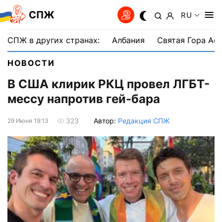
СПЖ
RU
СПЖ в других странах:
Албания
Святая Гора Аф
НОВОСТИ
В США клирик РКЦ провел ЛГБТ-
мессу напротив гей-бара
Автор:
Редакция СПЖ
323
29 Июня 19:13