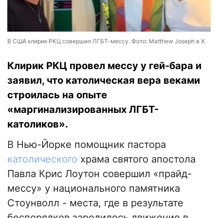
В США клирик РКЦ совершил ЛГБТ-мессу. Фото: Matthew Joseph в Х
Клирик РКЦ провел мессу у гей-бара и
заявил, что католическая вера веками
строилась на опыте
«маргинализированных ЛГБТ-
католиков».
В Нью-Йорке помощник пастора
католического
храма святого апостола
Павла Крис Лоутон совершил «прайд-
мессу» у национального памятника
Стоунволл - места, где в результате
беспорядков зародилось движение в