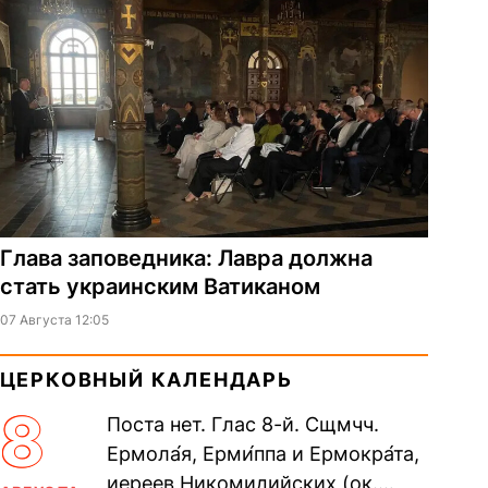
Глава заповедника: Лавра должна
стать украинским Ватиканом
07 Августа 12:05
ЦЕРКОВНЫЙ КАЛЕНДАРЬ
8
Поста нет. Глас 8-й. Сщмчч.
Ермола́я, Ерми́ппа и Ермокра́та,
иереев Никомидийских (ок.