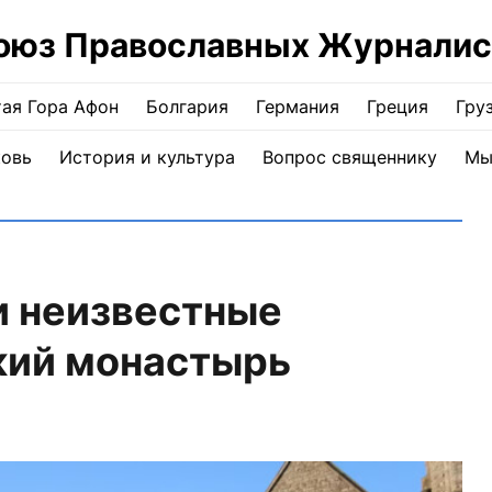
оюз Православных Журналис
ая Гора Афон
Болгария
Германия
Греция
Гру
ковь
История и культура
Вопрос священнику
Мы
и неизвестные
кий монастырь