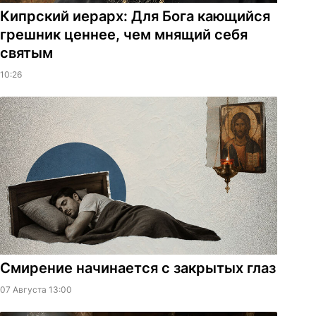
Кипрский иерарх: Для Бога кающийся
грешник ценнее, чем мнящий себя
святым
10:26
Смирение начинается с закрытых глаз
07 Августа 13:00