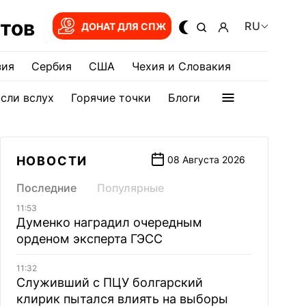
тов
RU
ДОНАТ ДЛЯ СПЖ
зия
Сербия
США
Чехия и Словакия
сли вслух
Горячие точки
Блоги
НОВОСТИ
08 Августа 2026
Последние
Популярные
11:53
Думенко наградил очередным
орденом эксперта ГЭСС
11:32
Служивший с ПЦУ болгарский
клирик пытался влиять на выборы