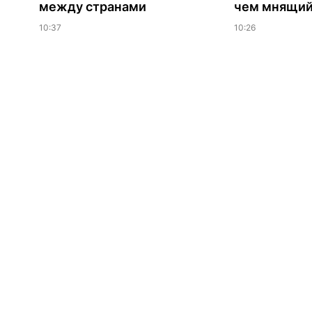
между странами
чем мнящий
10:37
10:26