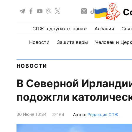
С
СПЖ в других странах:
Албания
Свят
Новости
Защита веры
Человек и Цер
НОВОСТИ
В Северной Ирланди
подожгли католичес
30 Июня 10:34
Автор:
Редакция СПЖ
164