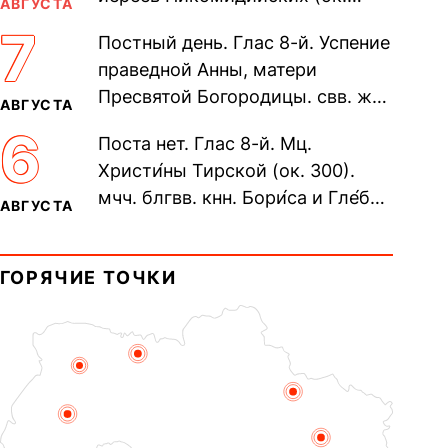
АВГУСТА
305). Прп. Моисе́я У́грина,
7
Постный день. Глас 8-й. Успение
Печерского, в Ближних
праведной Анны, матери
пещерах...
Пресвятой Богородицы. свв. жен
АВГУСТА
Олимпиа́ды, диаконисы (409) и
6
Поста нет. Глас 8-й. Мц.
прп. Евпракси́и девы,...
Христи́ны Тирской (ок. 300).
мчч. блгвв. кнн. Бори́са и Гле́ба,
АВГУСТА
во Святом Крещении Рома́на и
Дави́да (1015). Прп....
ГОРЯЧИЕ ТОЧКИ