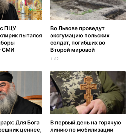
с ПЦУ
Во Львове проведут
клирик пытался
эксгумацию польских
ыборы
солдат, погибших во
– СМИ
Второй мировой
11:12
рарх: Для Бога
В первый день на горячую
решник ценнее,
линию по мобилизации