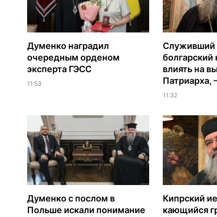
Думенко наградил
Служивший 
очередным орденом
болгарский 
эксперта ГЭСС
влиять на в
Патриарха, 
11:53
11:32
Думенко с послом в
Кипрский ие
Польше искали понимание
кающийся г