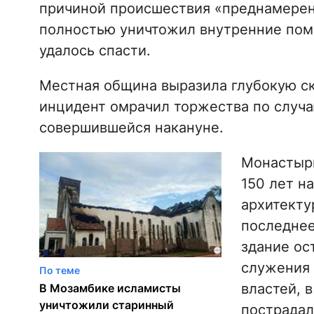
причиной происшествия «преднамерен
полностью уничтожил внутренние пом
удалось спасти.
Местная община выразила глубокую ско
инцидент омрачил торжества по случа
совершившейся накануне.
Монастырь
150 лет н
архитекту
последнее
здание ос
служения 
По теме
властей, 
В Мозамбике исламисты
уничтожили старинный
пострадал