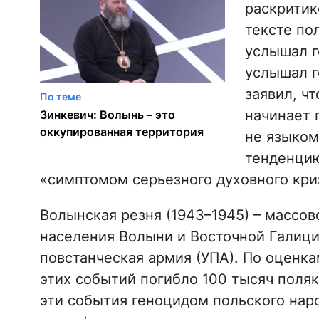
раскритик
тексте по
услышал г
услышал г
заявил, ч
По теме
начинает 
Зинкевич: Волынь – это
оккупированная территория
не языком
тенденцию
«симптомом серьезного духовного кри
Волынская резня (1943–1945) – массо
населения Волыни и Восточной Галици
повстанческая армия (УПА). По оценк
этих событий погибло 100 тысяч поляк
эти события геноцидом польского нар