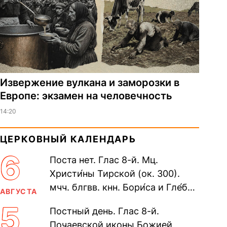
Извержение вулкана и заморозки в
Европе: экзамен на человечность
14:20
ЦЕРКОВНЫЙ КАЛЕНДАРЬ
6
Поста нет. Глас 8-й. Мц.
Христи́ны Тирской (ок. 300).
мчч. блгвв. кнн. Бори́са и Гле́ба,
АВГУСТА
во Святом Крещении Рома́на и
5
Постный день. Глас 8-й.
Дави́да (1015). Прп....
Почаевской иконы Божией