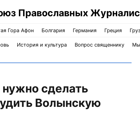
оюз Православных Журналис
ая Гора Афон
Болгария
Германия
Греция
Гру
ковь
История и культура
Вопрос священнику
Мы
 нужно сделать
судить Волынскую