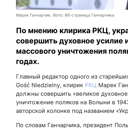
Марек Ганчарчик. Фото: Фб-страница Ганчарчика
По мнению клирика РКЦ, укр
совершить духовное усилие и
массового уничтожения поля
годах.
Главный редактор одного из старейш
Gość Niedzielny, клирик
РКЦ
Марек Ганч
должны совершить «великое духовное 
уничтожение поляков на Волыни в 1943
авторской колонке под названием «Ук
По словам Ганчарчика, президент Пол