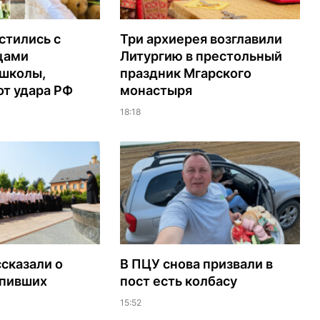
стились с
Три архиерея возглавили
цами
Литургию в престольный
 школы,
праздник Мгарского
т удара РФ
монастыря
18:18
сказали о
В ПЦУ снова призвали в
упивших
пост есть колбасу
15:52