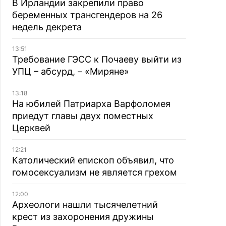
В Ирландии закрепили право
беременных трансгендеров на 26
недель декрета
13:51
Требование ГЭСС к Почаеву выйти из
УПЦ – абсурд, – «Миряне»
13:18
На юбилей Патриарха Варфоломея
приедут главы двух поместных
Церквей
12:21
Католический епископ объявил, что
гомосексуализм не является грехом
12:00
Археологи нашли тысячелетний
крест из захоронения дружины