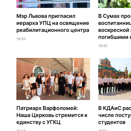
Мэр Львова пригласил
В Сумах про
иерарха УПЦ на освящение
воспитанни
реабилитационного центра
воскресной
погибшими о
19:30
18:45
Патриарх Варфоломей:
В КДАиС рас
Наша Церковь стремится к
числе пост
единству с УГКЦ
студентов
16:44
15:52