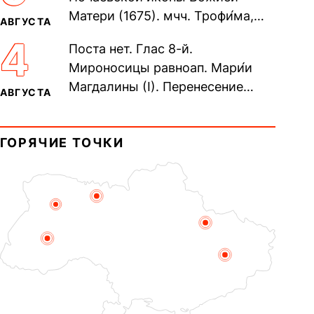
Матери (1675). мчч. Трофи́ма,
АВГУСТА
Фео́фила и с ними 13-ти
4
Поста нет. Глас 8-й.
мучеников (284–305). прав.
Мироносицы равноап. Мари́и
воина Фео́дора...
Магдалины (I). Перенесение
АВГУСТА
мощей сщмч. Фо́ки, епископа
Синопского (403–404). Прп.
ГОРЯЧИЕ ТОЧКИ
Корни́лия...