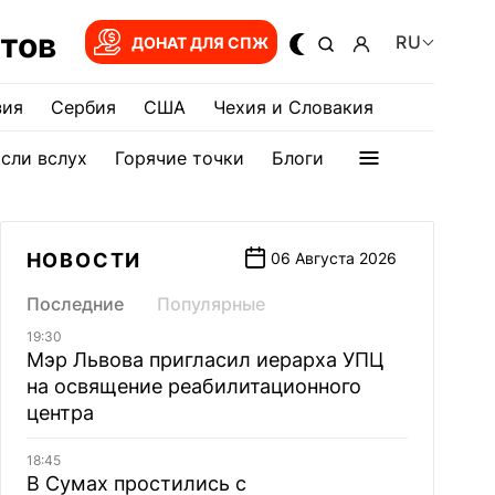
тов
RU
ДОНАТ ДЛЯ СПЖ
зия
Сербия
США
Чехия и Словакия
сли вслух
Горячие точки
Блоги
НОВОСТИ
06 Августа 2026
Последние
Популярные
19:30
Мэр Львова пригласил иерарха УПЦ
на освящение реабилитационного
центра
18:45
В Сумах простились с