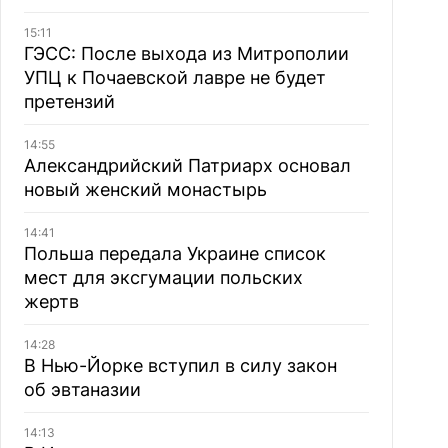
15:11
ГЭСС: После выхода из Митрополии
УПЦ к Почаевской лавре не будет
претензий
14:55
Александрийский Патриарх основал
новый женский монастырь
14:41
Польша передала Украине список
мест для эксгумации польских
жертв
14:28
В Нью-Йорке вступил в силу закон
об эвтаназии
14:13