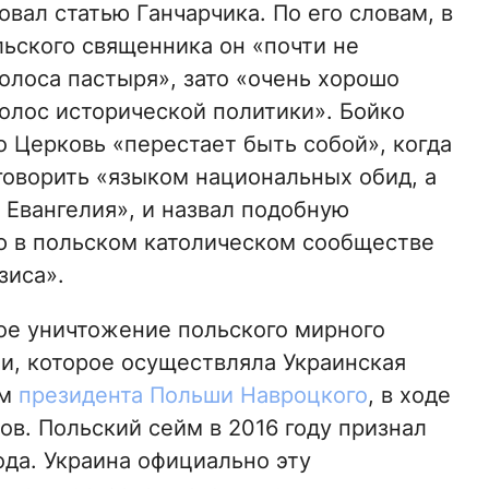
овал статью Ганчарчика. По его словам, в
льского священника он «почти не
олоса пастыря», зато «очень хорошо
олос исторической политики». Бойко
то Церковь «перестает быть собой», когда
говорить «языком национальных обид, а
 Евангелия», и назвал подобную
 в польском католическом сообществе
зиса».
вое уничтожение польского мирного
и, которое осуществляла Украинская
ам
президента Польши Навроцкого
, в ходе
ов. Польский сейм в 2016 году признал
ода. Украина официально эту