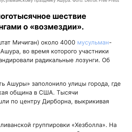
сульманскому празднику Ашура. Фото: Detroit Free Press
ноготысячное шествие
нгами о «возмездии».
штат Мичиган) около 4000
мусульман
-
Ашура, во время которого участники
андировали радикальные лозунги. Об
ь Ашуры» заполонило улицы города, где
кая община в США. Тысячи
ли по центру Дирборна, выкрикивая
 ливанской группировки «Хезболла». На