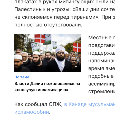
плакатах в руках митингующих были 
Палестины» и угрозы: «Ваши дни сочт
не склоняемся перед тиранами». При 
полностью отсутствовали.
Местные п
представи
поддержал
напоминан
время аме
подобные 
По теме
ассимилир
Власти Дании пожаловались на
«ползучую исламизацию»
стремлени
Как сообщал СПЖ,
в Канаде мусульма
исламофобии
.