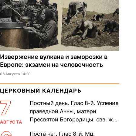
Извержение вулкана и заморозки в
Европе: экзамен на человечность
06 Августа 14:20
ЦЕРКОВНЫЙ КАЛЕНДАРЬ
7
Постный день. Глас 8-й. Успение
праведной Анны, матери
Пресвятой Богородицы. свв. жен
АВГУСТА
Олимпиа́ды, диаконисы (409) и
Поста нет. Глас 8-й. Мц.
прп. Евпракси́и девы,...