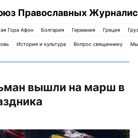
оюз Православных Журналис
ая Гора Афон
Болгария
Германия
Греция
Гру
ковь
История и культура
Вопрос священнику
Мы
ьман вышли на марш в
аздника