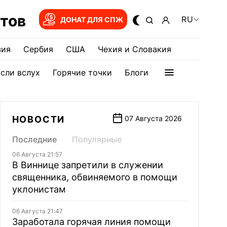
тов
RU
ДОНАТ ДЛЯ СПЖ
зия
Сербия
США
Чехия и Словакия
сли вслух
Горячие точки
Блоги
НОВОСТИ
07 Августа 2026
Последние
Популярные
06 Августа 21:57
В Виннице запретили в служении
священника, обвиняемого в помощи
уклонистам
06 Августа 21:47
Заработала горячая линия помощи