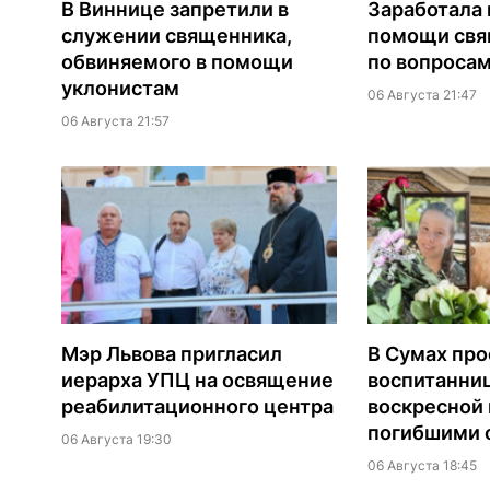
В Виннице запретили в
Заработала 
служении священника,
помощи св
обвиняемого в помощи
по вопроса
уклонистам
06 Августа 21:47
06 Августа 21:57
Мэр Львова пригласил
В Сумах про
иерарха УПЦ на освящение
воспитанни
реабилитационного центра
воскресной
погибшими о
06 Августа 19:30
06 Августа 18:45