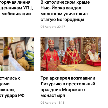
горячая линия
В католическом храме
ященникам УПЦ
Нью-Йорка вандал
м мобилизации
молотком уничтожил
статую Богородицы
06 Августа 20:47
стились с
Три архиерея возглавили
цами
Литургию в престольный
 школы,
праздник Мгарского
т удара РФ
монастыря
06 Августа 18:18