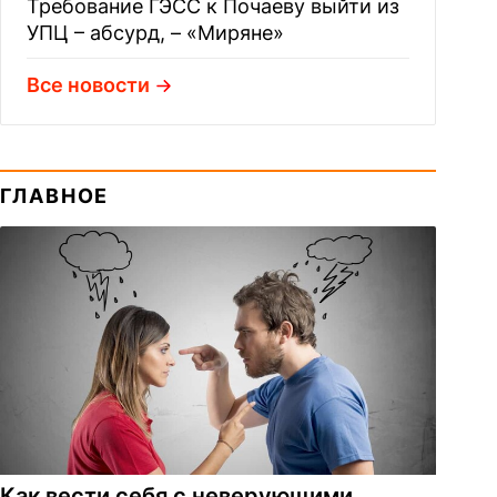
Требование ГЭСС к Почаеву выйти из
УПЦ – абсурд, – «Миряне»
Все новости
ГЛАВНОЕ
Как вести себя с неверующими