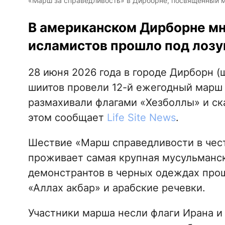
«Марш за справедливость» в Дирборне, посвящённый му
В американском Дирборне м
исламистов прошло под лозу
28 июня 2026 года в городе Дирборн (
шиитов провели 12-й ежегодный марш 
размахивали флагами «Хезболлы» и ск
этом сообщает
Life Site News
.
Шествие «Марш справедливости в чест
проживает самая крупная мусульманс
демонстрантов в черных одеждах прош
«Аллах акбар» и арабские речевки.
Участники марша несли флаги Ирана и