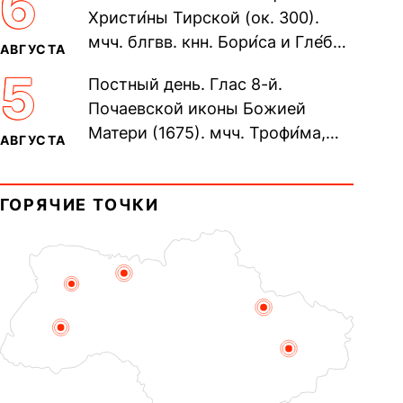
6
Христи́ны Тирской (ок. 300).
мчч. блгвв. кнн. Бори́са и Гле́ба,
АВГУСТА
во Святом Крещении Рома́на и
5
Постный день. Глас 8-й.
Дави́да (1015). Прп....
Почаевской иконы Божией
Матери (1675). мчч. Трофи́ма,
АВГУСТА
Фео́фила и с ними 13-ти
мучеников (284–305). прав.
ГОРЯЧИЕ ТОЧКИ
воина Фео́дора...