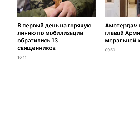
В первый день на горячую
Амстердам н
линию по мобилизации
главой Армя
обратились 13
моральной 
священников
09:50
10:11