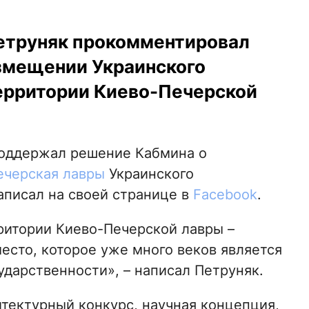
етруняк прокомментировал
змещении Украинского
территории Киево-Печерской
поддержал решение Кабмина о
ечерская лавры
Украинского
аписал на своей странице в
Facebook
.
ритории Киево-Печерской лавры –
есто, которое уже много веков является
дарственности», – написал Петруняк.
итектурный конкурс, научная концепция,