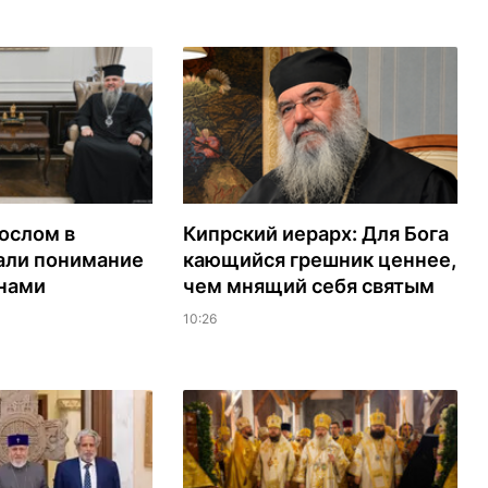
ослом в
Кипрский иерарх: Для Бога
али понимание
кающийся грешник ценнее,
нами
чем мнящий себя святым
10:26