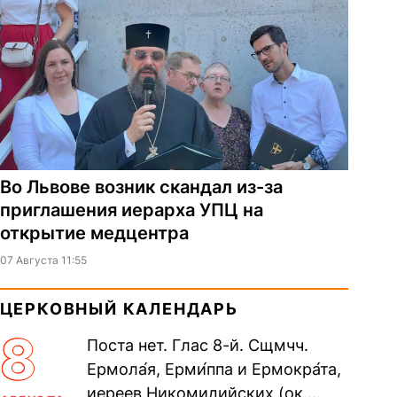
Во Львове возник скандал из-за
приглашения иерарха УПЦ на
открытие медцентра
07 Августа 11:55
ЦЕРКОВНЫЙ КАЛЕНДАРЬ
8
Поста нет. Глас 8-й. Сщмчч.
Ермола́я, Ерми́ппа и Ермокра́та,
иереев Никомидийских (ок.