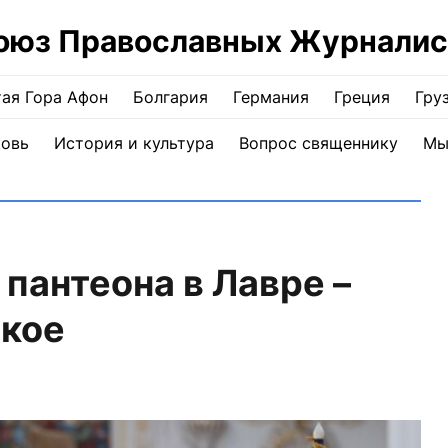
оюз Православных Журналис
ая Гора Афон
Болгария
Германия
Греция
Гру
ковь
История и культура
Вопрос священнику
Мы
пантеона в Лавре –
кое