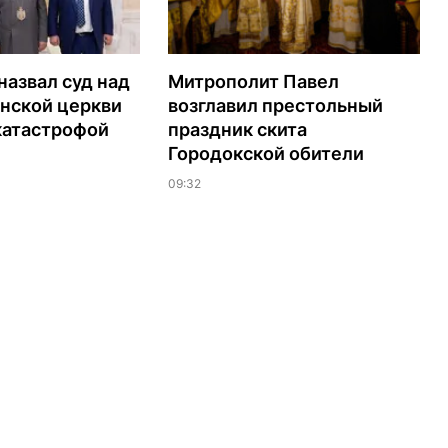
азвал суд над
Митрополит Павел
нской церкви
возглавил престольный
катастрофой
праздник скита
Городокской обители
09:32