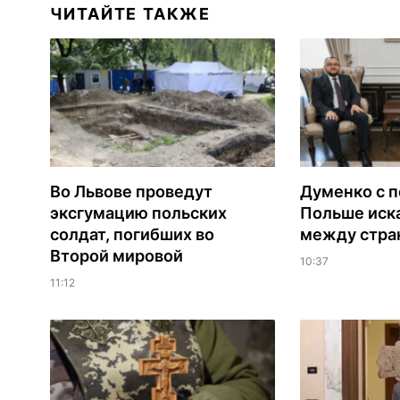
ЧИТАЙТЕ ТАКЖЕ
Во Львове проведут
Думенко с п
эксгумацию польских
Польше иск
солдат, погибших во
между стра
Второй мировой
10:37
11:12