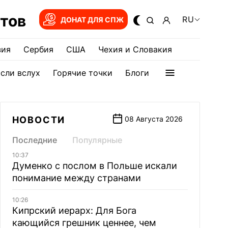
тов
RU
ДОНАТ ДЛЯ СПЖ
зия
Сербия
США
Чехия и Словакия
сли вслух
Горячие точки
Блоги
НОВОСТИ
08 Августа 2026
Последние
Популярные
10:37
Думенко с послом в Польше искали
понимание между странами
10:26
Кипрский иерарх: Для Бога
кающийся грешник ценнее, чем