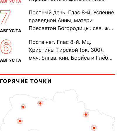
АВГУСТА
305). Прп. Моисе́я У́грина,
7
Постный день. Глас 8-й. Успение
Печерского, в Ближних
праведной Анны, матери
пещерах...
Пресвятой Богородицы. свв. жен
АВГУСТА
Олимпиа́ды, диаконисы (409) и
6
Поста нет. Глас 8-й. Мц.
прп. Евпракси́и девы,...
Христи́ны Тирской (ок. 300).
мчч. блгвв. кнн. Бори́са и Гле́ба,
АВГУСТА
во Святом Крещении Рома́на и
Дави́да (1015). Прп....
ГОРЯЧИЕ ТОЧКИ