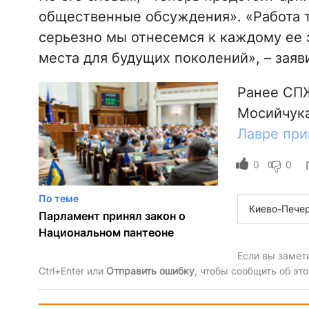
общественные обсуждения». «Работа то
серьезно мы отнесемся к каждому ее э
места для будущих поколений», – заяв
Ранее СПЖ
Мосийчук
Лавре при
0
0
По теме
Киево-Печер
Парламент принял закон о
Национальном пантеоне
Если вы замет
Ctrl+Enter или
Отправить ошибку
, чтобы сообщить об эт