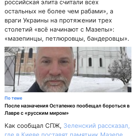
российская элита считали всех
остальных не более чем рабами», а
враги Украины на протяжении трех
столетий «всё начинают с Мазепы»:
«мазепинцы, петлюровцы, бандеровцы».
По теме
После назначения Остапенко пообещал бороться в
Лавре с «русским миром»
Как сообщал СПЖ,
Зеленский рассказал,
где в Киеве поставят памятник Мазепе
.