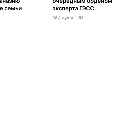
таназию
очередным орденом
е семьи
эксперта ГЭСС
08 Августа 11:53