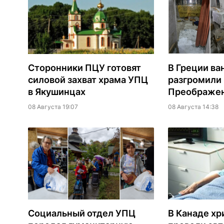
Сторонники ПЦУ готовят
В Греции ва
силовой захват храма УПЦ
разгромили
в Якушинцах
Преображен
08 Августа 19:07
08 Августа 14:38
Социальный отдел УПЦ
В Канаде хр