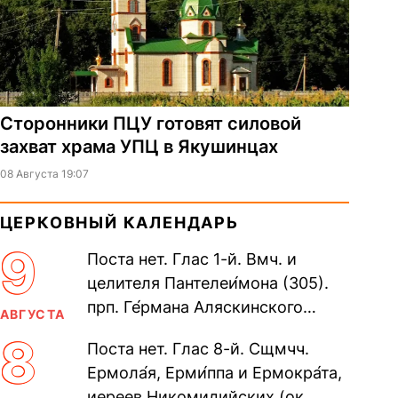
Сторонники ПЦУ готовят силовой
захват храма УПЦ в Якушинцах
08 Августа 19:07
ЦЕРКОВНЫЙ КАЛЕНДАРЬ
9
Поста нет. Глас 1-й. Вмч. и
целителя Пантелеи́мона (305).
прп. Ге́рмана Аляскинского
АВГУСТА
(прославление 1970). Блж.
8
Поста нет. Глас 8-й. Сщмчч.
Николая Кочанова, Христа
Ермола́я, Ерми́ппа и Ермокра́та,
ради...
иереев Никомидийских (ок.