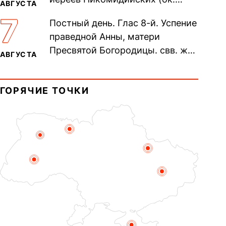
АВГУСТА
305). Прп. Моисе́я У́грина,
7
Постный день. Глас 8-й. Успение
Печерского, в Ближних
праведной Анны, матери
пещерах...
Пресвятой Богородицы. свв. жен
АВГУСТА
Олимпиа́ды, диаконисы (409) и
прп. Евпракси́и девы,...
ГОРЯЧИЕ ТОЧКИ