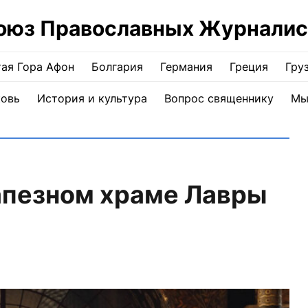
оюз Православных Журналис
ая Гора Афон
Болгария
Германия
Греция
Гру
ковь
История и культура
Вопрос священнику
Мы
апезном храме Лавры