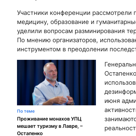
Участники конференции рассмотрели п
медицину, образование и гуманитарны
уделили вопросам разминирования те
По мнению организаторов, использов
инструментом в преодолении последс
Генеральн
Остапенко
использов
дезинформ
июня адми
активност
По теме
занимают
Проживание монахов УПЦ
мешает туризму в Лавре, –
реальност
Остапенко