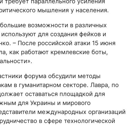
й требует параллельного усиления
ритического мышления у населения.
 большие возможности в различных
е используют для создания фейков и
ко. – После российской атаки 15 июня
ла, как работают кремлевские боты,
альности».
астники форума обсудили методы
ам в гуманитарном секторе. Лавра, по
должает оставаться площадкой для
жным для Украины и мирового
редставители международных организаций
рудничество в сфере технологической