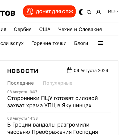
тов
RU
ДОНАТ ДЛЯ СПЖ
зия
Сербия
США
Чехия и Словакия
сли вслух
Горячие точки
Блоги
НОВОСТИ
09 Августа 2026
Последние
Популярные
08 Августа 19:07
Сторонники ПЦУ готовят силовой
захват храма УПЦ в Якушинцах
08 Августа 14:38
В Греции вандалы разгромили
часовню Преображения Господня