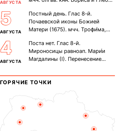
АВГУСТА
во Святом Крещении Рома́на и
5
Постный день. Глас 8-й.
Дави́да (1015). Прп....
Почаевской иконы Божией
Матери (1675). мчч. Трофи́ма,
АВГУСТА
Фео́фила и с ними 13-ти
4
Поста нет. Глас 8-й.
мучеников (284–305). прав.
Мироносицы равноап. Мари́и
воина Фео́дора...
Магдалины (I). Перенесение
АВГУСТА
мощей сщмч. Фо́ки, епископа
Синопского (403–404). Прп.
ГОРЯЧИЕ ТОЧКИ
Корни́лия...