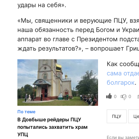
удары на себя».
«Мы, священники и верующие ПЦУ, взял
наша обязанность перед Богом и Украи
аппарат во главе с Президентом подст
ждать результатов?», – вопрошает Гри
Как сооб
сама отда
болгарок
.
0
0
По теме
ПЦУ
Це
В Довбыше рейдеры ПЦУ
попытались захватить храм
УПЦ
Если вы замет