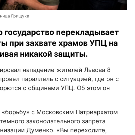
аница Грищука
о государство перекладывает
ы при захвате храмов УПЦ на
чивая никакой защиты.
ровал нападение жителей Львова 8
провел параллель с ситуацией, где он с
борются с общинами УПЦ. Об этом он
т «борьбу» с Московским Патриархатом
стемного законодательного запрета
анизации Думенко. «Вы переходите,