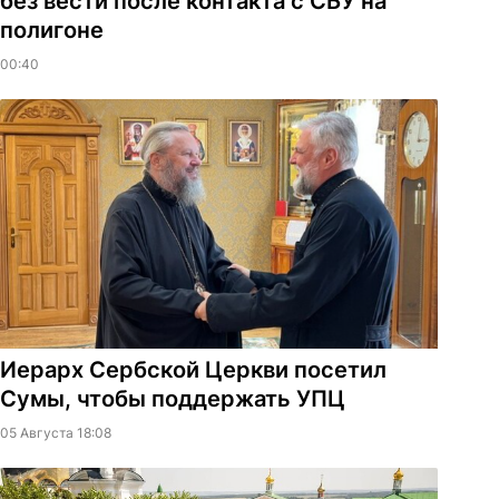
без вести после контакта с СБУ на
полигоне
00:40
Иерарх Сербской Церкви посетил
Сумы, чтобы поддержать УПЦ
05 Августа 18:08