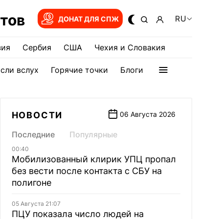
тов
RU
ДОНАТ ДЛЯ СПЖ
зия
Сербия
США
Чехия и Словакия
сли вслух
Горячие точки
Блоги
НОВОСТИ
06 Августа 2026
Последние
Популярные
00:40
Мобилизованный клирик УПЦ пропал
без вести после контакта с СБУ на
полигоне
05 Августа 21:07
ПЦУ показала число людей на