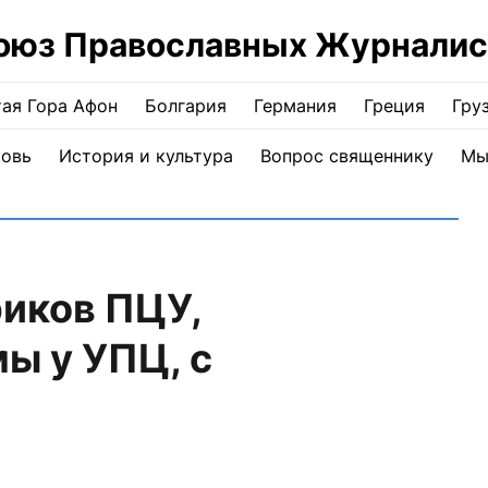
оюз Православных Журналис
ая Гора Афон
Болгария
Германия
Греция
Гру
ковь
История и культура
Вопрос священнику
Мы
иков ПЦУ,
ы у УПЦ, с