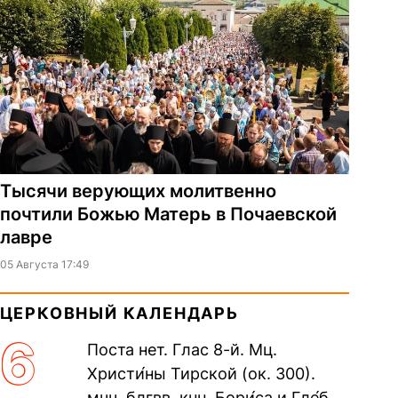
Тысячи верующих молитвенно
почтили Божью Матерь в Почаевской
лавре
05 Августа 17:49
ЦЕРКОВНЫЙ КАЛЕНДАРЬ
6
Поста нет. Глас 8-й. Мц.
Христи́ны Тирской (ок. 300).
мчч. блгвв. кнн. Бори́са и Гле́ба,