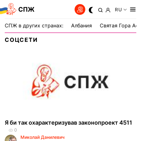
СПЖ
RU
СПЖ в других странах:
Албания
Святая Гора Аф
СОЦСЕТИ
Я би так охарактеризував законопроект 4511
0
Миколай Данилевич