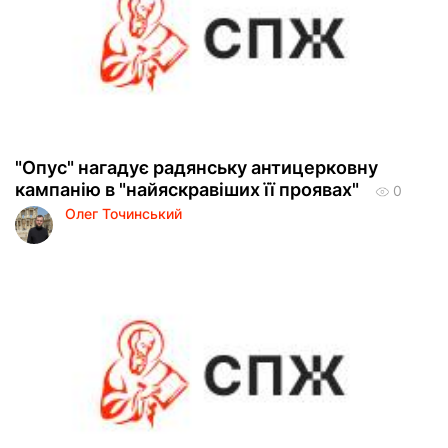
"Опус" нагадує радянську антицерковну
кампанію в "найяскравіших її проявах"
0
Олег Точинський