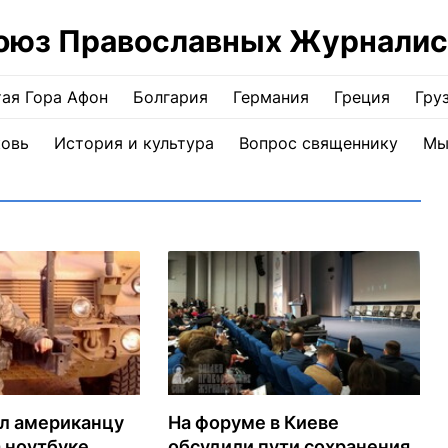
оюз Православных Журналис
ая Гора Афон
Болгария
Германия
Греция
Гру
ковь
История и культура
Вопрос священнику
Мы
ил американцу
На форуме в Киеве
 ноутбуке
обсудили пути сохранения