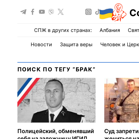
С
СПЖ в других странах:
Албания
Свят
Новости
Защита веры
Человек и Цер
ПОИСК ПО ТЕГУ “БРАК”
Полицейский, обменявший
Суд запрет
себя на заложницу ИГИЛ,
жениться на