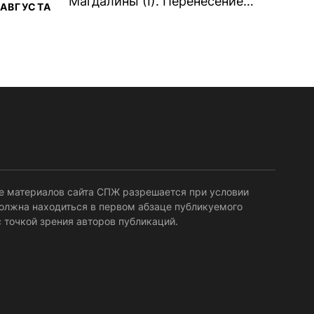
Магдалины (I). Перенесение
АВГУСТА
мощей сщмч. Фо́ки, епископа
Синопского (403–404). Прп.
Корни́лия...
е материалов сайта СПЖ разрешается при условии
должна находиться в первом абзаце публикуемого
 точкой зрения авторов публикаций.