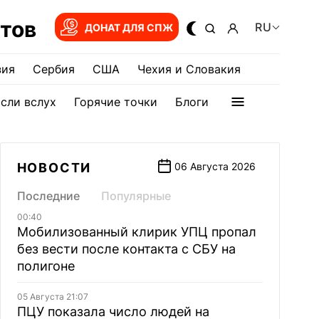
тов
RU
ДОНАТ ДЛЯ СПЖ
зия
Сербия
США
Чехия и Словакия
сли вслух
Горячие точки
Блоги
НОВОСТИ
06 Августа 2026
Последние
Популярные
00:40
Мобилизованный клирик УПЦ пропал
без вести после контакта с СБУ на
полигоне
05 Августа 21:07
ПЦУ показала число людей на