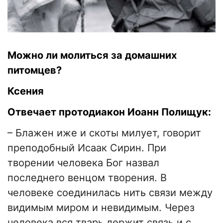
Можно ли молиться за домашних
питомцев?
Ксения
Отвечает протодиакон Иоанн Полищук:
– Блажен иже и скоты милует, говорит
преподобный Исаак Сирин. При
творении человека Бог назвал
последнего венцом творения. В
человеке соединилась нить связи между
видимым миром и невидимым. Через
человека вся тварь держит связь и с