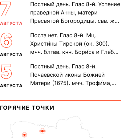
7
Постный день. Глас 8-й. Успение
праведной Анны, матери
Пресвятой Богородицы. свв. жен
АВГУСТА
Олимпиа́ды, диаконисы (409) и
6
Поста нет. Глас 8-й. Мц.
прп. Евпракси́и девы,...
Христи́ны Тирской (ок. 300).
мчч. блгвв. кнн. Бори́са и Гле́ба,
АВГУСТА
во Святом Крещении Рома́на и
5
Постный день. Глас 8-й.
Дави́да (1015). Прп....
Почаевской иконы Божией
Матери (1675). мчч. Трофи́ма,
АВГУСТА
Фео́фила и с ними 13-ти
мучеников (284–305). прав.
ГОРЯЧИЕ ТОЧКИ
воина Фео́дора...