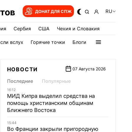
тов
RU
ДОНАТ ДЛЯ СПЖ
зия
Сербия
США
Чехия и Словакия
сли вслух
Горячие точки
Блоги
НОВОСТИ
07 Августа 2026
Последние
Популярные
16:12
МИД Кипра выделил средства на
помощь христианским общинам
Ближнего Востока
15:44
Во Франции закрыли пригородную