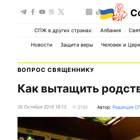
С
СПЖ в других странах:
Албания
Свят
Новости
Защита веры
Человек и Цер
ВОПРОС СВЯЩЕННИКУ
Как вытащить родств
26 Октября 2018 18:13
Автор:
Редакция С
2130