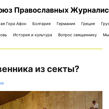
оюз Православных Журналис
ая Гора Афон
Болгария
Германия
Греция
Гру
ковь
История и культура
Вопрос священнику
Мы
енника из секты?
ПЖ