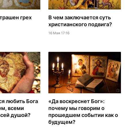
трашен грех
В чем заключается суть
христианского подвига?
16 Мая 17:16
ся любить Бога
«Да воскреснет Бог»:
ем, всеми
почему мы говорим о
всей душой?
прошедшем событии как о
будущем?