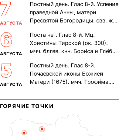
7
Постный день. Глас 8-й. Успение
праведной Анны, матери
Пресвятой Богородицы. свв. жен
АВГУСТА
Олимпиа́ды, диаконисы (409) и
6
Поста нет. Глас 8-й. Мц.
прп. Евпракси́и девы,...
Христи́ны Тирской (ок. 300).
мчч. блгвв. кнн. Бори́са и Гле́ба,
АВГУСТА
во Святом Крещении Рома́на и
5
Постный день. Глас 8-й.
Дави́да (1015). Прп....
Почаевской иконы Божией
Матери (1675). мчч. Трофи́ма,
АВГУСТА
Фео́фила и с ними 13-ти
мучеников (284–305). прав.
ГОРЯЧИЕ ТОЧКИ
воина Фео́дора...