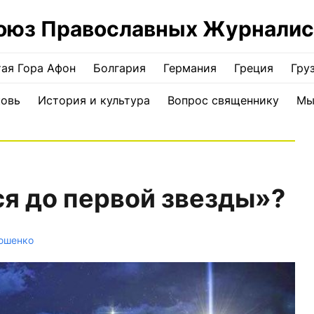
оюз Православных Журналис
ая Гора Афон
Болгария
Германия
Греция
Гру
ковь
История и культура
Вопрос священнику
Мы
ся до первой звезды»?
юшенко