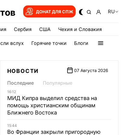
тов
RU
ДОНАТ ДЛЯ СПЖ
зия
Сербия
США
Чехия и Словакия
сли вслух
Горячие точки
Блоги
НОВОСТИ
07 Августа 2026
Последние
Популярные
16:12
МИД Кипра выделил средства на
помощь христианским общинам
Ближнего Востока
15:44
Во Франции закрыли пригородную