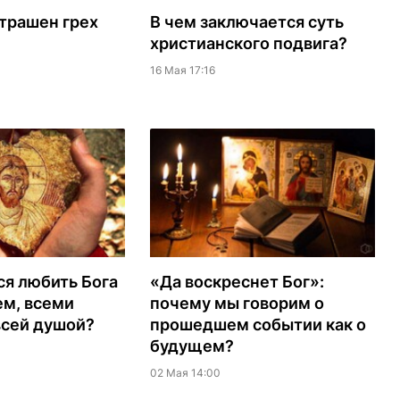
трашен грех
В чем заключается суть
христианского подвига?
16 Мая 17:16
ся любить Бога
«Да воскреснет Бог»:
ем, всеми
почему мы говорим о
всей душой?
прошедшем событии как о
будущем?
02 Мая 14:00