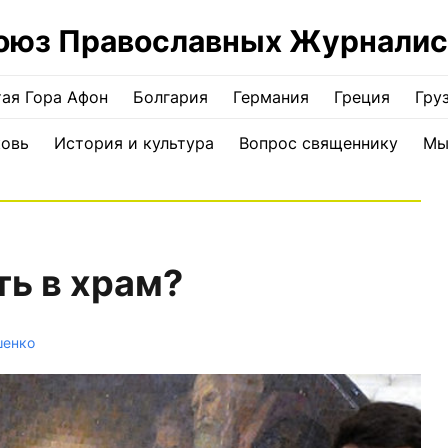
оюз Православных Журналис
ая Гора Афон
Болгария
Германия
Греция
Гру
ковь
История и культура
Вопрос священнику
Мы
ть в храм?
шенко