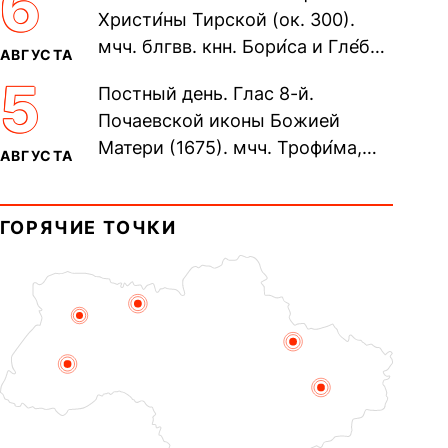
6
Христи́ны Тирской (ок. 300).
мчч. блгвв. кнн. Бори́са и Гле́ба,
АВГУСТА
во Святом Крещении Рома́на и
5
Постный день. Глас 8-й.
Дави́да (1015). Прп....
Почаевской иконы Божией
Матери (1675). мчч. Трофи́ма,
АВГУСТА
Фео́фила и с ними 13-ти
мучеников (284–305). прав.
ГОРЯЧИЕ ТОЧКИ
воина Фео́дора...