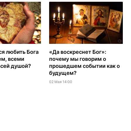
ся любить Бога
«Да воскреснет Бог»:
ем, всеми
почему мы говорим о
всей душой?
прошедшем событии как о
будущем?
02 Мая 14:00