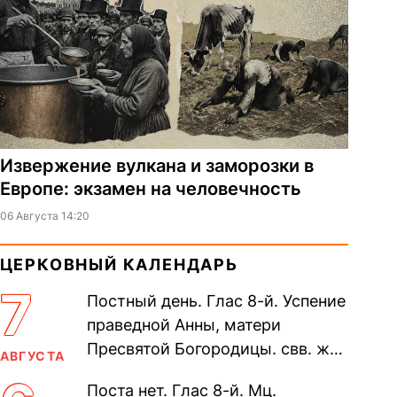
Извержение вулкана и заморозки в
Европе: экзамен на человечность
06 Августа 14:20
ЦЕРКОВНЫЙ КАЛЕНДАРЬ
7
Постный день. Глас 8-й. Успение
праведной Анны, матери
Пресвятой Богородицы. свв. жен
АВГУСТА
Олимпиа́ды, диаконисы (409) и
Поста нет. Глас 8-й. Мц.
прп. Евпракси́и девы,...