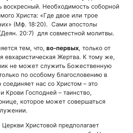
ь воскресный. Необходимость соборной
мого Христа: «Где двое или трое
них» (Мф. 18:20). Сами апостолы
(Деян. 20:7) для совместной молитвы.
ется тем, что,
во-первых
, только от
 евхаристическая Жертва. К тому же,
ник не может служить Божественную
 только по особому благословению в
 соединяет нас со Христом – это
и Крови Господней – таинство,
рнице, которое может совершаться
служении.
р Церкви Христовой предполагает