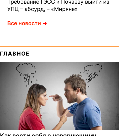
Требование ГЭСС к Почаеву выйти из
УПЦ – абсурд, – «Миряне»
Все новости
ГЛАВНОЕ
Как вести себя с неверующими