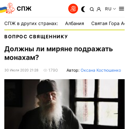
СПЖ
RU
СПЖ в других странах:
Албания
Святая Гора Аф
ВОПРОС СВЯЩЕННИКУ
Должны ли миряне подражать
монахам?
Автор:
Оксана Костюшенко
1790
30 Июля 2020 21:28