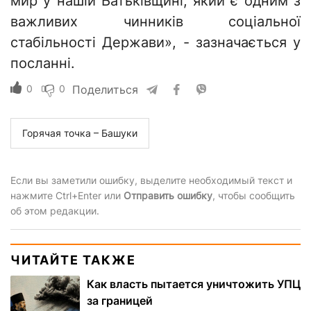
мир у нашій Батьківщині, який є одним з
важливих чинників соціальної
стабільності Держави», - зазначається у
посланні.
0
0
Поделиться
Горячая точка – Башуки
Если вы заметили ошибку, выделите необходимый текст и
нажмите Ctrl+Enter или
Отправить ошибку
, чтобы сообщить
об этом редакции.
ЧИТАЙТЕ ТАКЖЕ
Как власть пытается уничтожить УПЦ
за границей