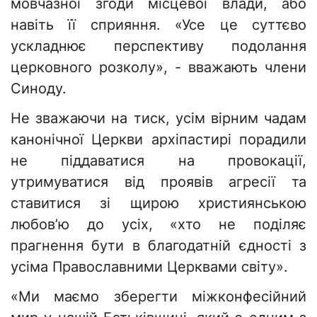
мовчазної згоди місцевої влади, або
навіть її сприяння. «Усе це суттєво
ускладнює перспективу подолання
церковного розколу», - вважають члени
Синоду.
Не зважаючи на тиск, усім вірним чадам
канонічної Церкви архіпастирі порадили
не піддаватися на провокації,
утримуватися від проявів агресії та
ставитися зі щирою християнською
любов’ю до усіх, «хто не поділяє
прагнення бути в благодатній єдності з
усіма Православними Церквами світу».
«Ми маємо зберегти міжконфесійний