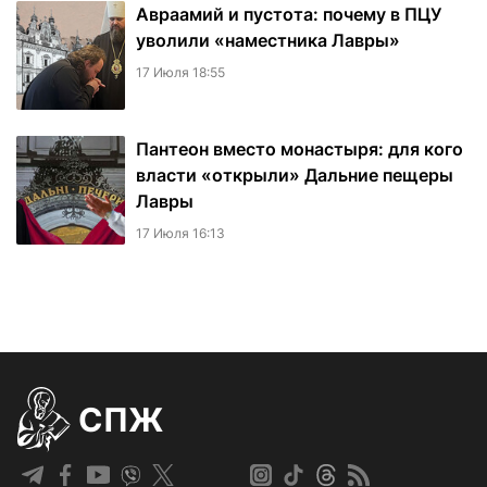
Авраамий и пустота: почему в ПЦУ
уволили «наместника Лавры»
17 Июля 18:55
Пантеон вместо монастыря: для кого
власти «открыли» Дальние пещеры
Лавры
17 Июля 16:13
СПЖ