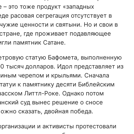
е – это тоже продукт «западных
де расовая сегрегация отсутствует в
чужие ценности и святыни. Но и свои в
 стране, где проживает подавляющее
игли памятник Cатане.
метровую статую Бафомета, выполненную
00 тысяч долларов. Идол представляет из
злиным черепом и крыльями. Сначала
статуи к памятнику десяти Библейским
засском Литтл-Роке. Однако потом
нский суд вынес решение о сносе
ожно сказать, двойная победа.
организации и активисты протестовали