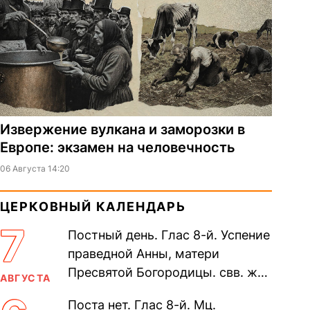
Извержение вулкана и заморозки в
Европе: экзамен на человечность
06 Августа 14:20
ЦЕРКОВНЫЙ КАЛЕНДАРЬ
7
Постный день. Глас 8-й. Успение
праведной Анны, матери
Пресвятой Богородицы. свв. жен
АВГУСТА
Олимпиа́ды, диаконисы (409) и
Поста нет. Глас 8-й. Мц.
прп. Евпракси́и девы,...