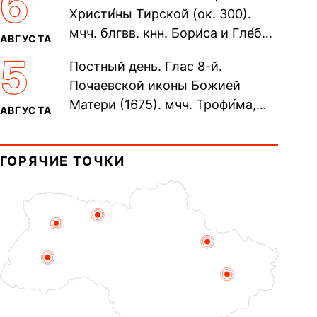
6
Христи́ны Тирской (ок. 300).
мчч. блгвв. кнн. Бори́са и Гле́ба,
АВГУСТА
во Святом Крещении Рома́на и
5
Постный день. Глас 8-й.
Дави́да (1015). Прп....
Почаевской иконы Божией
Матери (1675). мчч. Трофи́ма,
АВГУСТА
Фео́фила и с ними 13-ти
мучеников (284–305). прав.
ГОРЯЧИЕ ТОЧКИ
воина Фео́дора...