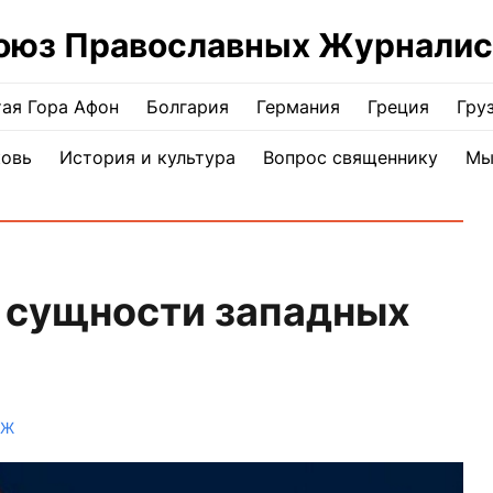
оюз Православных Журналис
ая Гора Афон
Болгария
Германия
Греция
Гру
ковь
История и культура
Вопрос священнику
Мы
й сущности западных
ПЖ