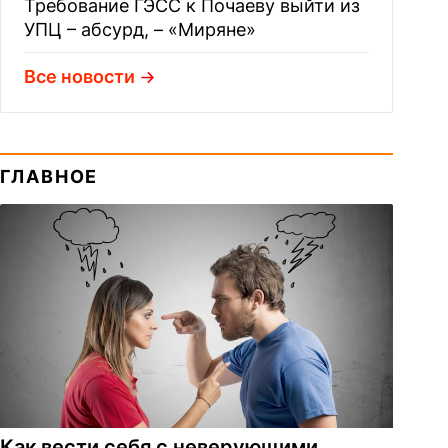
Требование ГЭСС к Почаеву выйти из
УПЦ – абсурд, – «Миряне»
Все новости
ГЛАВНОЕ
Как вести себя с неверующими