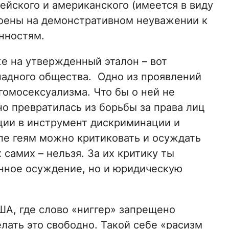
йского и американского (имеется в виду
роены на демонстративном неуважении к
нностям.
же на утвержденный эталон – вот
падного общества. Одно из проявлений
 гомосексуализма. Что бы о ней не
но превратилась из борьбы за права лиц
ции в инструмент дискриминации и
пе геям можно критиковать и осуждать
 самих – нельзя. За их критику ты
нное осуждение, но и юридическую
ША, где слово «ниггер» запрещено
лать это свободно. Такой себе «расизм