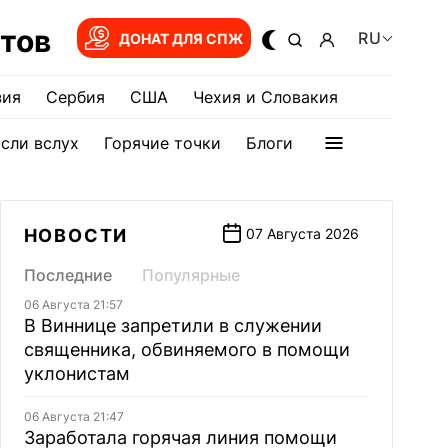
тов
RU
ДОНАТ ДЛЯ СПЖ
зия
Сербия
США
Чехия и Словакия
сли вслух
Горячие точки
Блоги
НОВОСТИ
07 Августа 2026
Последние
Популярные
06 Августа 21:57
В Виннице запретили в служении
священника, обвиняемого в помощи
уклонистам
06 Августа 21:47
Заработала горячая линия помощи