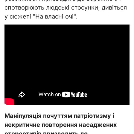
спотворюють людські стосунки, дивіться
у сюжеті "На власні очі".
Маніпуляція почуттям патріотизму і
некритичне повторення насаджених
стереотипів призводить до