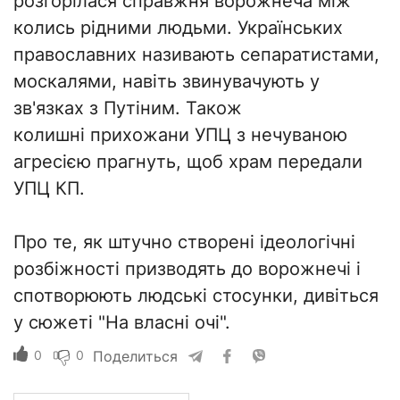
розгорілася справжня ворожнеча між
колись рідними людьми. Українських
православних називають сепаратистами,
москалями, навіть звинувачують у
зв'язках з Путіним. Також
колишні прихожани УПЦ з нечуваною
агресією прагнуть, щоб храм передали
УПЦ КП.
Про те, як штучно створені ідеологічні
розбіжності призводять до ворожнечі і
спотворюють людські стосунки, дивіться
у сюжеті "На власні очі".
0
0
Поделиться