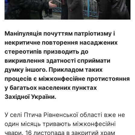
Маніпуляція почуттям патріотизму і
некритичне повторення насаджених
стереотипів призводить до
викривлення здатності сприймати
думку іншого. Прикладом таких
процесів є міжконфесійне протистояння
у багатьох населених пунктах
Західної України.
У селі Птича Рівненської області вже не
один місяць тривають міжконфесійні
чвари. 16 листопада в закритий храм