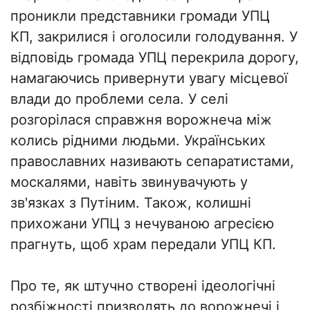
проникли представники громади УПЦ
КП, закрилися і оголосили голодування. У
відповідь громада УПЦ перекрила дорогу,
намагаючись привернути увагу місцевої
влади до проблеми села. У селі
розгорілася справжня ворожнеча між
колись рідними людьми. Українських
православних називають сепаратистами,
москалями, навіть звинувачують у
зв'язках з Путіним. Також, колишні
прихожани УПЦ з нечуваною агресією
прагнуть, щоб храм передали УПЦ КП.
Про те, як штучно створені ідеологічні
розбіжності призводять до ворожнечі і