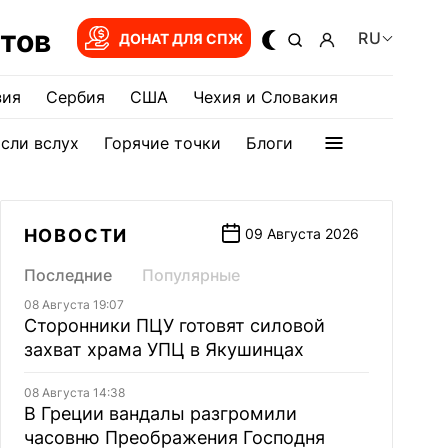
тов
RU
ДОНАТ ДЛЯ СПЖ
зия
Сербия
США
Чехия и Словакия
сли вслух
Горячие точки
Блоги
НОВОСТИ
09 Августа 2026
Последние
Популярные
08 Августа 19:07
Сторонники ПЦУ готовят силовой
захват храма УПЦ в Якушинцах
08 Августа 14:38
В Греции вандалы разгромили
часовню Преображения Господня