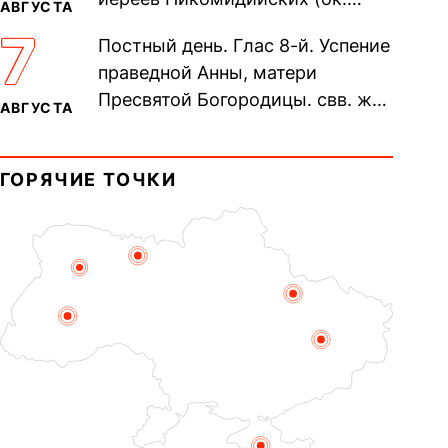
АВГУСТА
305). Прп. Моисе́я У́грина,
7
Постный день. Глас 8-й. Успение
Печерского, в Ближних
праведной Анны, матери
пещерах...
Пресвятой Богородицы. свв. жен
АВГУСТА
Олимпиа́ды, диаконисы (409) и
прп. Евпракси́и девы,...
ГОРЯЧИЕ ТОЧКИ