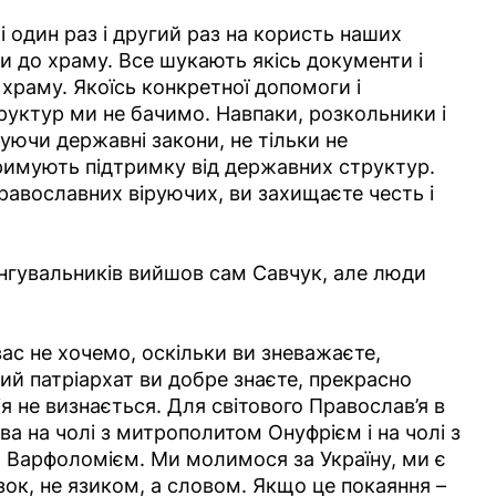
і один раз і другий раз на користь наших
и до храму. Все шукають якісь документи і
храму. Якоїсь конкретної допомоги і
руктур ми не бачимо. Навпаки, розкольники і
уючи державні закони, не тільки не
тримують підтримку від державних структур.
авославних віруючих, ви захищаєте честь і
нгувальників вийшов сам Савчук, але люди
ас не хочемо, оскільки ви зневажаєте,
ий патріархат ви добре знаєте, прекрасно
ція не визнається. Для світового Православ’я в
ва на чолі з митрополитом Онуфрієм і на чолі з
арфоломієм. Ми молимося за Україну, ми є
зок, не язиком, а словом. Якщо це покаяння –