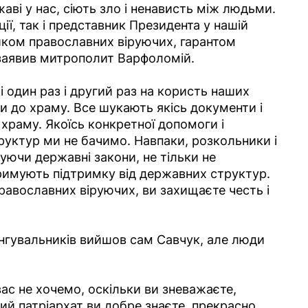
аві у нас, сіють зло і ненависть між людьми.
ї, так і представник Президента у нашій
иком православних віруючих, гарантом
- заявив митрополит Варфоломій.
і один раз і другий раз на користь наших
и до храму. Все шукають якісь документи і
храму. Якоїсь конкретної допомоги і
руктур ми не бачимо. Навпаки, розкольники і
уючи державні закони, не тільки не
тримують підтримку від державних структур.
авославних віруючих, ви захищаєте честь і
нгувальників вийшов сам Савчук, але люди
ас не хочемо, оскільки ви зневажаєте,
ий патріархат ви добре знаєте, прекрасно