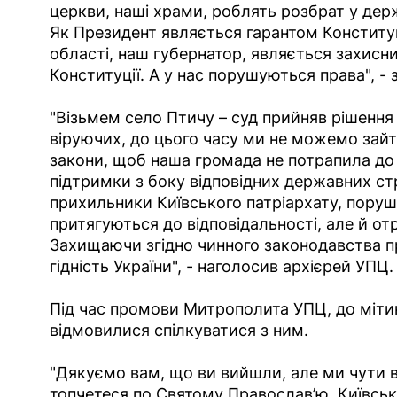
церкви, наші храми, роблять розбрат у держ
Як Президент являється гарантом Конституці
області, наш губернатор, являється захисн
Конституції. А у нас порушуються права", 
"Візьмем село Птичу – суд прийняв рішення 
віруючих, до цього часу ми не можемо зайт
закони, щоб наша громада не потрапила до 
підтримки з боку відповідних державних ст
прихильники Київського патріархату, поруш
притягуються до відповідальності, але й о
Захищаючи згідно чинного законодавства пр
гідність України", - наголосив архієрей УПЦ.
Під час промови Митрополита УПЦ, до міти
відмовилися спілкуватися з ним.
"Дякуємо вам, що ви вийшли, але ми чути в
топчетеся по Святому Православ’ю. Київськ