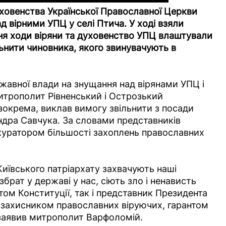
уховенства Української Православної Церкви
д вірними УПЦ у селі Птича. У ході взяли
ня ходи віряни та духовенство УПЦ влаштували
льнити чиновника, якого звинувачують в
ржавної влади на знущання над вірянами УПЦ і
Митрополит Рівненський і Острозький
зокрема, виклав вимогу звільнити з посади
ндра Савчука. За словами представників
а куратором більшості захоплень православних
иївського патріархату захвачують наші
брат у державі у нас, сіють зло і ненависть
ом Конституції, так і представник Президента
я захисником православних віруючих, гарантом
- заявив митрополит Варфоломій.