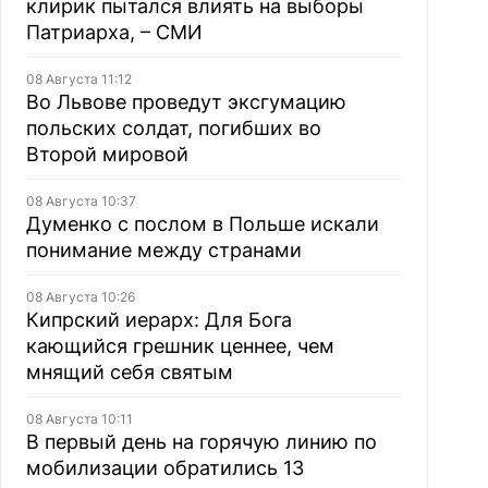
клирик пытался влиять на выборы
Патриарха, – СМИ
08 Августа 11:12
Во Львове проведут эксгумацию
польских солдат, погибших во
Второй мировой
08 Августа 10:37
Думенко с послом в Польше искали
понимание между странами
08 Августа 10:26
Кипрский иерарх: Для Бога
кающийся грешник ценнее, чем
мнящий себя святым
08 Августа 10:11
В первый день на горячую линию по
мобилизации обратились 13