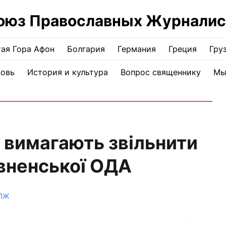
оюз Православных Журналис
ая Гора Афон
Болгария
Германия
Греция
Гру
ковь
История и культура
Вопрос священнику
Мы
 вимагають звільнити
івненської ОДА
СПЖ