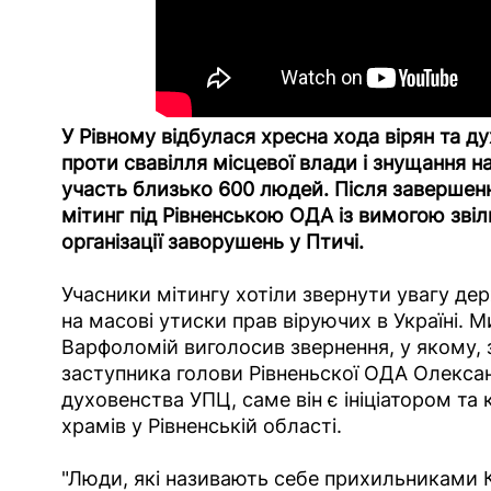
У Рівному відбулася хресна хода вірян та д
проти свавілля місцевої влади і знущання на
участь близько 600 людей. Після завершен
мітинг під Рівненською ОДА із вимогою зві
організації заворушень у Птичі.
Учасники мітингу хотіли звернути увагу де
на масові утиски прав віруючих в Україні. 
Варфоломій виголосив звернення, у якому, 
заступника голови Рівненьскої ОДА Олекса
духовенства УПЦ, саме він є ініціатором т
храмів у Рівненській області.
"Люди, які називають себе прихильниками К