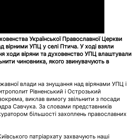
уховенства Української Православної Церкви
д вірними УПЦ у селі Птича. У ході взяли
ня ходи віряни та духовенство УПЦ влаштували
льнити чиновника, якого звинувачують в
ржавної влади на знущання над вірянами УПЦ і
Митрополит Рівненський і Острозький
зокрема, виклав вимогу звільнити з посади
ндра Савчука. За словами представників
а куратором більшості захоплень православних
иївського патріархату захвачують наші