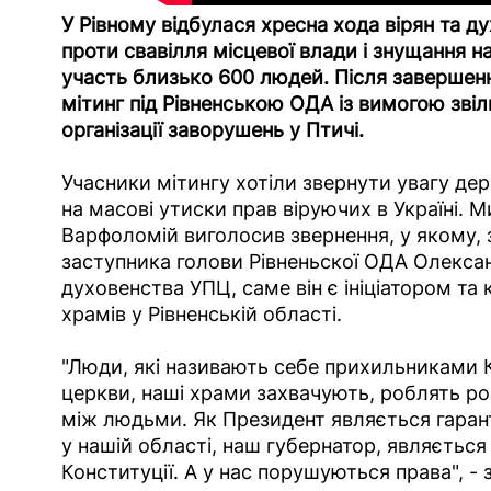
У Рівному відбулася хресна хода вірян та д
проти свавілля місцевої влади і знущання на
участь близько 600 людей. Після завершен
мітинг під Рівненською ОДА із вимогою зві
організації заворушень у Птичі.
Учасники мітингу хотіли звернути увагу де
на масові утиски прав віруючих в Україні. 
Варфоломій виголосив звернення, у якому, 
заступника голови Рівненьскої ОДА Олекса
духовенства УПЦ, саме він є ініціатором т
храмів у Рівненській області.
"Люди, які називають себе прихильниками К
церкви, наші храми захвачують, роблять роз
між людьми. Як Президент являється гарант
у нашій області, наш губернатор, являєтьс
Конституції. А у нас порушуються права", 