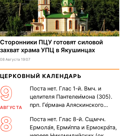
Сторонники ПЦУ готовят силовой
захват храма УПЦ в Якушинцах
08 Августа 19:07
ЦЕРКОВНЫЙ КАЛЕНДАРЬ
9
Поста нет. Глас 1-й. Вмч. и
целителя Пантелеи́мона (305).
прп. Ге́рмана Аляскинского
АВГУСТА
(прославление 1970). Блж.
8
Поста нет. Глас 8-й. Сщмчч.
Николая Кочанова, Христа
Ермола́я, Ерми́ппа и Ермокра́та,
ради...
иереев Никомидийских (ок.