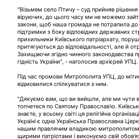
"Візьмем село Птичу – суд прийняв рішення 
віруючих, до цього часу ми не можемо зайт
закони, щоб наша громада не потрапила до 
підтримки з боку відповідних державних ст
прихильники Київського патріархату, поруш
притягуються до відповідальності, але й о
Захищаючи згідно чинного законодавства пр
гідність України", - наголосив архієрей УПЦ.
Під час промови Митрополита УПЦ, до міти
відмовилися спілкуватися з ним.
"Дякуємо вам, що ви вийшли, але ми чути в
топчетеся по Святому Православ’ю. Київськ
знаєте, у всьому світі ця релігійна організа
Україні є одна Українська Православна Церк
нашим правлячим владикою митрополитом В
щирими патріотами і виконуємо свій обов’я