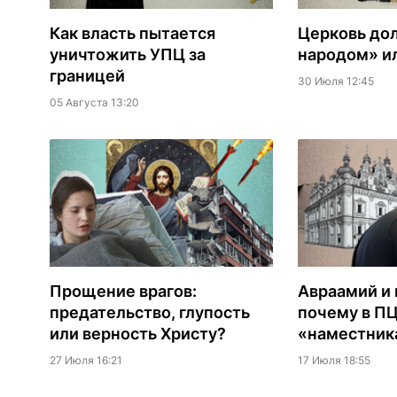
Как власть пытается
Церковь до
уничтожить УПЦ за
народом» ил
границей
30 Июля 12:45
05 Августа 13:20
Прощение врагов:
Авраамий и 
предательство, глупость
почему в П
или верность Христу?
«наместник
27 Июля 16:21
17 Июля 18:55