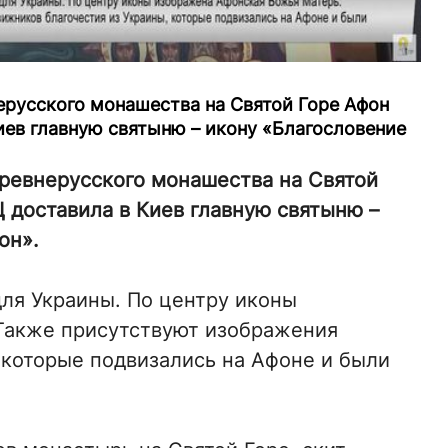
ерусского монашества на Святой Горе Афон
иев главную святыню – икону «Благословение
древнерусского монашества на Святой
 доставила в Киев главную святыню –
он».
для Украины. По центру иконы
Также присутствуют изображения
 которые подвизались на Афоне и были