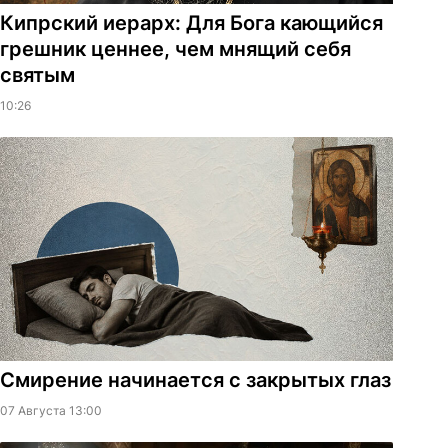
Кипрский иерарх: Для Бога кающийся
грешник ценнее, чем мнящий себя
святым
10:26
Смирение начинается с закрытых глаз
07 Августа 13:00