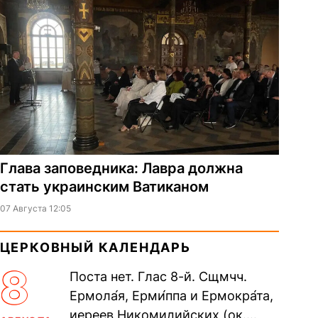
Глава заповедника: Лавра должна
стать украинским Ватиканом
07 Августа 12:05
ЦЕРКОВНЫЙ КАЛЕНДАРЬ
8
Поста нет. Глас 8-й. Сщмчч.
Ермола́я, Ерми́ппа и Ермокра́та,
иереев Никомидийских (ок.