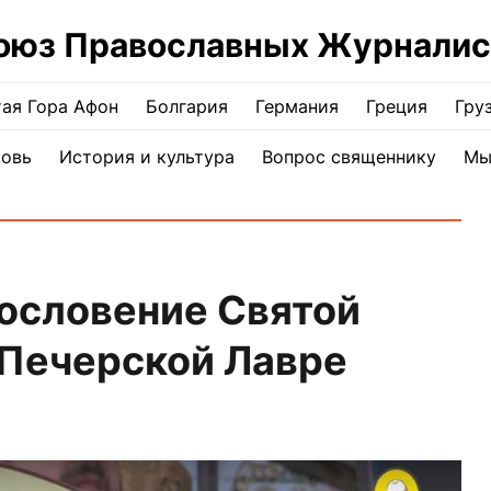
оюз Православных Журналис
ая Гора Афон
Болгария
Германия
Греция
Гру
ковь
История и культура
Вопрос священнику
Мы
ословение Святой
-Печерской Лавре