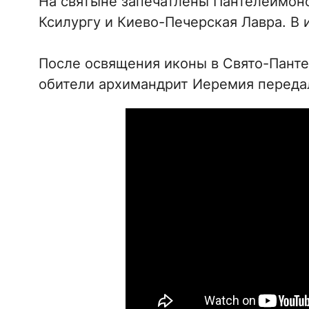
На святыне запечатлены Пантелеимоно
Ксилургу и Киево-Печерская Лавра. В
После освящения иконы в Свято-Пант
обители архимандрит Иеремия переда