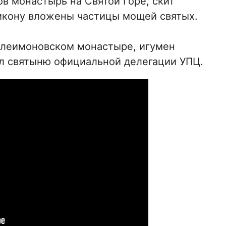
в монастырь на Святой Горе, скит
 икону вложены частицы мощей святых.
елеимоновском монастыре, игумен
л святыню официальной делегации УПЦ.