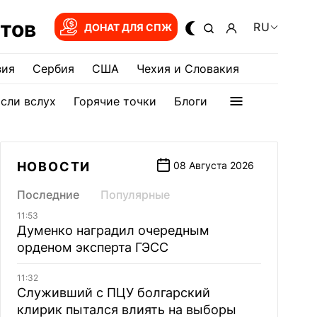
тов
RU
ДОНАТ ДЛЯ СПЖ
зия
Сербия
США
Чехия и Словакия
сли вслух
Горячие точки
Блоги
НОВОСТИ
08 Августа 2026
Последние
Популярные
11:53
Думенко наградил очередным
орденом эксперта ГЭСС
11:32
Служивший с ПЦУ болгарский
клирик пытался влиять на выборы