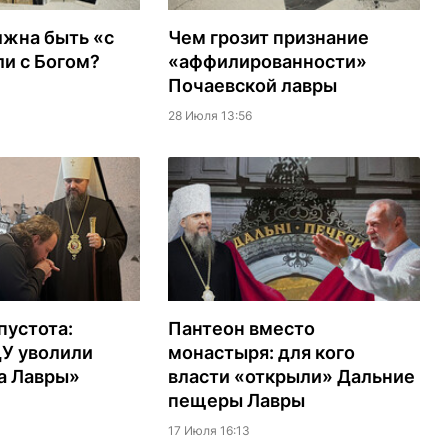
лжна быть «с
Чем грозит признание
и с Богом?
«аффилированности»
Почаевской лавры
28 Июля 13:56
пустота:
Пантеон вместо
ЦУ уволили
монастыря: для кого
а Лавры»
власти «открыли» Дальние
пещеры Лавры
17 Июля 16:13