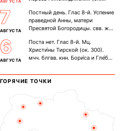
АВГУСТА
305). Прп. Моисе́я У́грина,
7
Постный день. Глас 8-й. Успение
Печерского, в Ближних
праведной Анны, матери
пещерах...
Пресвятой Богородицы. свв. жен
АВГУСТА
Олимпиа́ды, диаконисы (409) и
6
Поста нет. Глас 8-й. Мц.
прп. Евпракси́и девы,...
Христи́ны Тирской (ок. 300).
мчч. блгвв. кнн. Бори́са и Гле́ба,
АВГУСТА
во Святом Крещении Рома́на и
Дави́да (1015). Прп....
ГОРЯЧИЕ ТОЧКИ