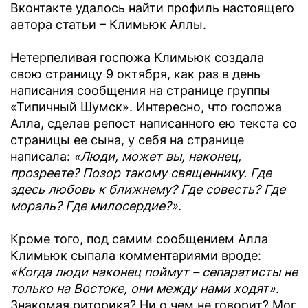
Вконтакте удалось найти профиль настоящего
автора статьи – Климьюк Аллы.
Нетерпеливая госпожа Климьюк создала
свою страницу 9 октября, как раз в день
написания сообщения на странице группы
«Типичный Шумск». Интересно, что госпожа
Алла, сделав репост написанного ею текста со
страницы ее сына, у себя на странице
написала:
«Люди, может вы, наконец,
прозреете? Позор такому священнику. Где
здесь любовь к ближнему? Где совесть? Где
мораль? Где милосердие?»
.
Кроме того, под самим сообщением Алла
Климьюк сыпала комментариями вроде:
«Когда люди наконец поймут – сепаратисты не
только на Востоке, они между нами ходят»
.
Знакомая риторика? Ни о чем не говорит? Мог