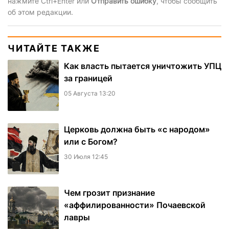
нажмите Ctrl+Enter или
Отправить ошибку
, чтобы сообщить
об этом редакции.
ЧИТАЙТЕ ТАКЖЕ
Как власть пытается уничтожить УПЦ
за границей
05 Августа 13:20
Церковь должна быть «с народом»
или с Богом?
30 Июля 12:45
Чем грозит признание
«аффилированности» Почаевской
лавры