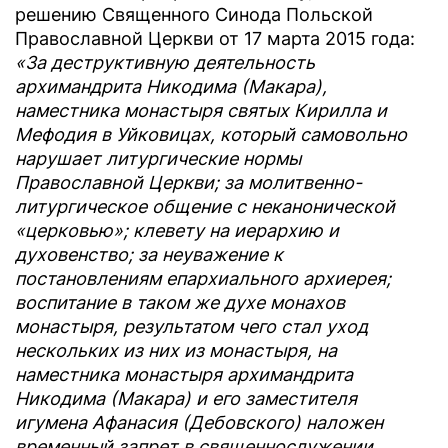
решению Священного Синода Польской
Православной Церкви от 17 марта 2015 года:
«За деструктивную деятельность
архимандрита Никодима (Макара),
наместника монастыря святых Кирилла и
Мефодия в Уйковицах, который самовольно
нарушает литургические нормы
Православной Церкви; за молитвенно-
литургическое общение с неканонической
«церковью»; клевету на иерархию и
духовенство; за неуважение к
постановлениям епархиального архиерея;
воспитание в таком же духе монахов
монастыря, результатом чего стал уход
нескольких из них из монастыря, на
наместника монастыря архимандрита
Никодима (Макара) и его заместителя
игумена Афанасия (Дебовского) наложен
временный запрет в священнослужении.