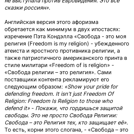
не выступала против Евровидения. Это всё
сказки россиян»
.
Английская версия этого афоризма
обретается как минимум в двух ипостасях:
изречение Пэта Кондэлла «Свобода - это моя
религия (Freedom is my religion) - убежденного
атеиста и яростного противника религии, а
также патриотичного американского принта в
стиле милитари «Freedom of is religion» -
«Свобода религии – это религия». Сами
поставщики контента рекламируют его
следующим образом:
«Show your pride for
defending freedom. It isn't just Freedom Of
Religion: Freedom Is Religion to those who
defend it»
-
Покажи, что гордишься защитой
свободы. Это не просто Свобода Религии:
Свобода – это Религия тех, кто защищает её»
.
То есть, корни этого слогана, - «Свобода – это