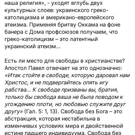
наша религия», - уходят вглубь двух
культурных слоев: украинского греко-
католицизма и американо-европейского
атеизма. Применяя бритву Оккама на фоне
банера с Дома профсоюзов получаем, что
греко-католицизм – это латентный
украинский атеизм…
Есть ли место для свободы в христианстве?
Апостол Павел отвечает на это однозначно:
«Итак стойте в свободе, которую даровал нам
Христос, и не подвергайтесь опять игу
рабства... К свободе призваны вы, братия,
только бы свобода ваша не была поводом к
угождению плоти, но любовью служите друг
другу»
(Гал. 5: 1, 13). Свобода без Бога – это
абстракция, которая нестабильна в
изменчивых условиях мира и двойственной
истине падшего индивидуума. Свобода без