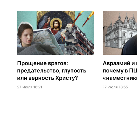
Прощение врагов:
Авраамий и 
предательство, глупость
почему в П
или верность Христу?
«наместник
27 Июля 16:21
17 Июля 18:55