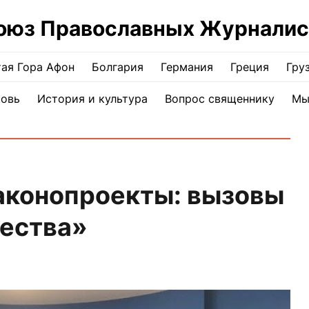
оюз Православных Журналис
ая Гора Афон
Болгария
Германия
Греция
Гру
ковь
История и культура
Вопрос священнику
Мы
аконопроекты: вызовы
щества»