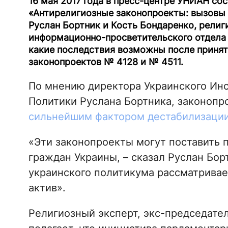
16 мая 2017 года в пресс-центре УНИАН со
«Антирелигиозные законопроекты: вызовы 
Руслан Бортник и Кость Бондаренко, рели
информационно-просветительского отдела 
какие последствия возможны после приня
законопроектов № 4128 и № 4511.
По мнению директора Украинского Ин
Политики Руслана Бортника, законопр
сильнейшим фактором дестабилизаци
«Эти законопроекты могут поставить 
граждан Украины, – сказал Руслан Борт
украинского политикума рассматривае
актив».
Религиозный эксперт, экс-председат