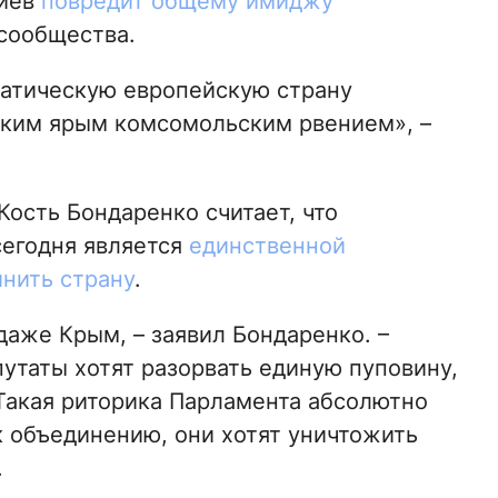
риев
повредит общему имиджу
сообщества.
ратическую европейскую страну
аким ярым комсомольским рвением», –
ость Бондаренко считает, что
сегодня является
единственной
инить страну
.
даже Крым, – заявил Бондаренко. –
таты хотят разорвать единую пуповину,
 Такая риторика Парламента абсолютно
к объединению, они хотят уничтожить
.