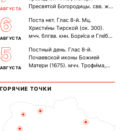
Пресвятой Богородицы. свв. жен
АВГУСТА
Олимпиа́ды, диаконисы (409) и
6
Поста нет. Глас 8-й. Мц.
прп. Евпракси́и девы,...
Христи́ны Тирской (ок. 300).
мчч. блгвв. кнн. Бори́са и Гле́ба,
АВГУСТА
во Святом Крещении Рома́на и
5
Постный день. Глас 8-й.
Дави́да (1015). Прп....
Почаевской иконы Божией
Матери (1675). мчч. Трофи́ма,
АВГУСТА
Фео́фила и с ними 13-ти
мучеников (284–305). прав.
ГОРЯЧИЕ ТОЧКИ
воина Фео́дора...