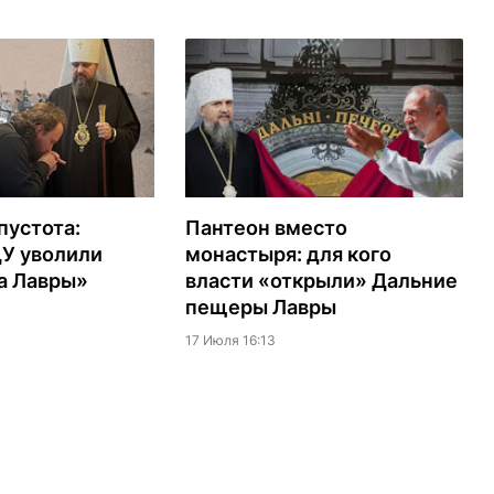
пустота:
Пантеон вместо
ЦУ уволили
монастыря: для кого
а Лавры»
власти «открыли» Дальние
пещеры Лавры
17 Июля 16:13