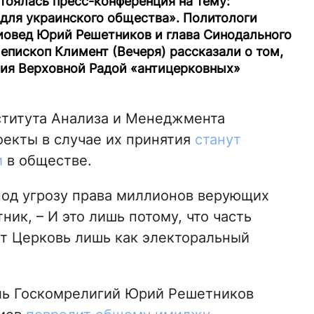
стоялась пресс-конференция на тему:
для украинского общества». Политологи
гиовед Юрий Решетников и глава Синодального
епископ Климент (Вечеря) рассказали о том,
тия Верховной Радой «антицерковных»
ститута Анализа и Менеджмента
оекты в случае их принятия
станут
и
в обществе.
под угрозу права миллионов верующих
ник, – И это лишь потому, что часть
т Церковь лишь как электоральный
ель Госкомрелигий Юрий Решетников