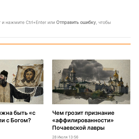
и нажмите Ctrl+Enter или
Отправить ошибку
, чтобы
лжна быть «с
Чем грозит признание
и с Богом?
«аффилированности»
Почаевской лавры
28 Июля 13:56