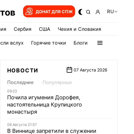
тов
RU
ДОНАТ ДЛЯ СПЖ
зия
Сербия
США
Чехия и Словакия
сли вслух
Горячие точки
Блоги
НОВОСТИ
07 Августа 2026
Последние
Популярные
09:23
Почила игумения Дорофея,
настоятельница Крупицкого
монастыря
06 Августа 21:57
В Виннице запретили в служении