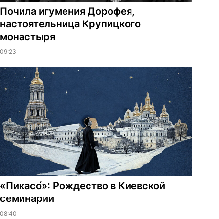
Почила игумения Дорофея,
настоятельница Крупицкого
монастыря
09:23
«Пикасо́»: Рождество в Киевской
семинарии
08:40