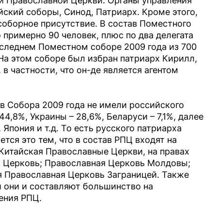
ой Православной Церкви. Органы управления
ский соборы, Синод, Патриарх. Кроме этого,
оборное присутствие. В состав Поместного
 примерно 90 человек, плюс по два делегата
оследнем Поместном соборе 2009 года из 700
На этом соборе был избран патриарх Кирилл,
 в частности, что он-де является агентом
ов Собора 2009 года не имели российского
4,8%, Украины – 28,6%, Беларуси – 7,1%, далее
 Япония и т.д. То есть русского патриарха
ется это тем, что в состав РПЦ входят на
 Китайская Православные Церкви, на правах
 Церковь; Православная Церковь Молдовы;
я Православная Церковь Заграницей. Также
и они и составляют большинство на
ения РПЦ.