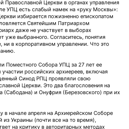
й Православной Церкви в органах управления
ле УПЦ есть слабый намек на «руку Москвы»:
Церкви избирается пожизненно епископатом
словляется Святейшим Патриархом
риарх даже не участвует в выборах
т уже выбранного. Согласитесь, понятия
, ни в корпоративном управлении. Что это
нанию.
и Поместного Собора УПЦ за 27 лет ее
и участии российских архиереев, включая
ященный Синод РПЦ проявляли свою
лавной Церкви. Это два благословения на
 (Сабодана) и Онуфрия (Березовского) при их
ду в начале апреля на Архиерейском Соборе
 из Украины (почти все на то время),
твет на критику в авторитарных методах