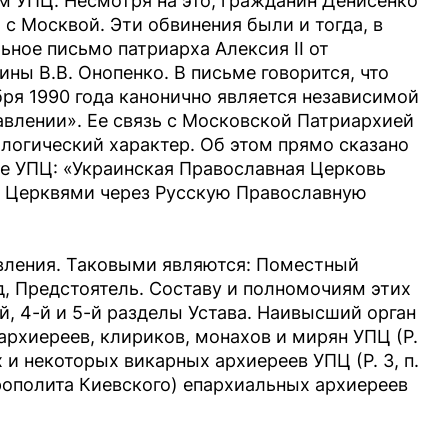
м УПЦ. Несмотря на это, гражданин Денисенко
 с Москвой. Эти обвинения были и тогда, в
ьное письмо патриарха Алексия ІІ от
ины В.В. Онопенко. В письме говорится, что
ря 1990 года канонично является независимой
авлении». Ее связь с Московской Патриархией
логический характер. Об этом прямо сказано
аве УПЦ: «Украинская Православная Церковь
 Церквями через Русскую Православную
вления. Таковыми являются: Поместный
, Предстоятель. Составу и полномочиям этих
й, 4-й и 5-й разделы Устава. Наивысший орган
архиереев, клириков, монахов и мирян УПЦ (Р.
х и некоторых викарных архиереев УПЦ (Р. 3, п.
рополита Киевского) епархиальных архиереев