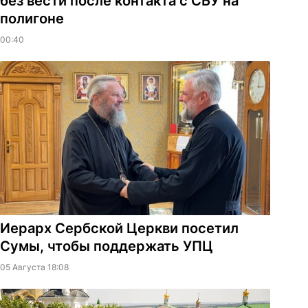
без вести после контакта с СБУ на
полигоне
00:40
Иерарх Сербской Церкви посетил
Сумы, чтобы поддержать УПЦ
05 Августа 18:08