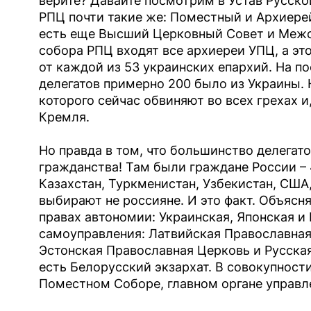
верите? Давайте посмотрим в Устав Русск
РПЦ почти такие же: Поместный и Архиерей
есть еще Высший Церковный Совет и Межс
собора РПЦ входят все архиереи УПЦ, а это
от каждой из 53 украинских епархий. На п
делегатов примерно 200 было из Украины. 
которого сейчас обвиняют во всех грехах и,
Кремля.
Но правда в том, что большинство делегат
гражданства! Там были граждане России – 4
Казахстан, Туркменистан, Узбекистан, США,
выбирают не россияне. И это факт. Объясня
правах автономии: Украинская, Японская и
самоуправления: Латвийская Православная
Эстонская Православная Церковь и Русска
есть Белорусский экзархат. В совокупност
Поместном Соборе, главном органе управл