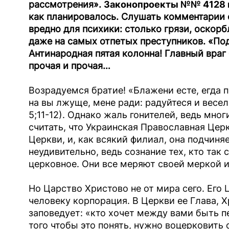
рассмотрения».
Законопроекты №№ 4128 и 
как планировалось. Слушать комментарии 
вредно для психики: столько грязи, оскорб
даже на самых отпетых преступников.
«По
Антинародная пятая колонна! Главный враг
прочая и прочая…
Возрадуемся братие! «Блажени есте, егда по
на вы лжуще, мене ради: радуйтеся и весел
5;11-12). Однако жаль гонителей, ведь мног
считать, что Украинская Православная Цер
Церкви, и, как всякий филиал, она подчиня
неудивительно, ведь сознание тех, кто так с
церковное. Они все меряют своей меркой и
Но Царство Христово не от мира сего. Его
человеку корпорация. В Церкви ее Глава, Х
заповедует: «кто хочет между вами быть пе
того чтобы это понять, нужно воцерковить