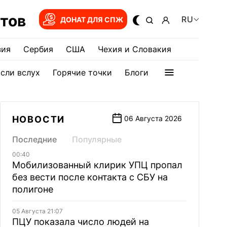
тов
RU
ДОНАТ ДЛЯ СПЖ
зия
Сербия
США
Чехия и Словакия
сли вслух
Горячие точки
Блоги
НОВОСТИ
06 Августа 2026
Последние
Популярные
00:40
Мобилизованный клирик УПЦ пропал
без вести после контакта с СБУ на
полигоне
05 Августа 21:07
ПЦУ показала число людей на