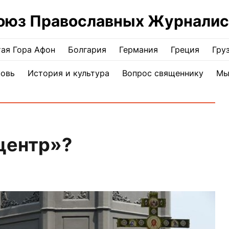
оюз Православных Журналис
ая Гора Афон
Болгария
Германия
Греция
Гру
ковь
История и культура
Вопрос священнику
Мы
 центр»?