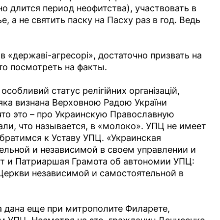
о длится период неофитства), участвовать в
 а не святить паску на Пасху раз в год. Ведь
в «державі-агресорі», достаточно призвать на
о посмотреть на факты.
особливий статус релігійних організацій,
, яка визнана Верховною Радою України
то это – про Украинскую Православную
ли, что называется, в «молоко». УПЦ не имеет
Обратимся к Уставу УПЦ. «Украинская
ельной и независимой в своем управлении и
орит и Патриаршая Грамота об автономии УПЦ:
Церкви независимой и самостоятельной в
она дана еще при митрополите Филарете,