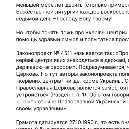
меньшей мере лет десять (столько примерн
Божественной литургии каждое воскресенье,
седьмой день – Господу Богу твоему!
Но чтобы понять ложь про «керівні центри» 
помощь здравый смысл и попытаться прост
Законопроект № 4511 называется так: «Про 
керівні центри яких знаходяться в державі
державою-агресором». Подразумевается, ч
Церковь. Но тут авторы законопроекта попа
«керівних центрів» нигде, кроме Украины. 
Православная Церковь является самостоят
устройстве» (Раздел 1, п. 1). Об этом гов
«…быть отныне Православной Украинской 
своем управлении».
Грамота датируется 27.10.1990 г., то есть 