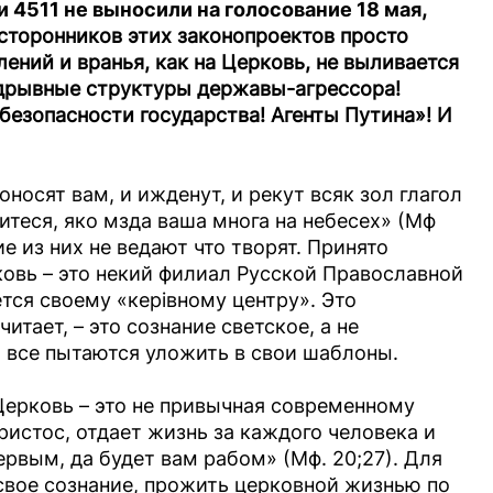
4511 не выносили на голосование 18 мая
,
сторонников этих законопроектов просто
лений и вранья, как на Церковь, не выливается
дрывные структуры державы-агрессора!
 безопасности государства! Агенты Путина»!
И
носят вам, и ижденут, и рекут всяк зол глагол
итеся, яко мзда ваша многа на небесех» (Мф
ие из них не ведают что творят. Принято
ковь – это некий филиал Русской Православной
ется своему «керівному центру». Это
читает, – это сознание светское, а не
 все пытаются уложить в свои шаблоны.
 Церковь – это не привычная современному
ристос, отдает жизнь за каждого человека и
рвым, да будет вам рабом» (Мф. 20;27). Для
 свое сознание, прожить церковной жизнью по