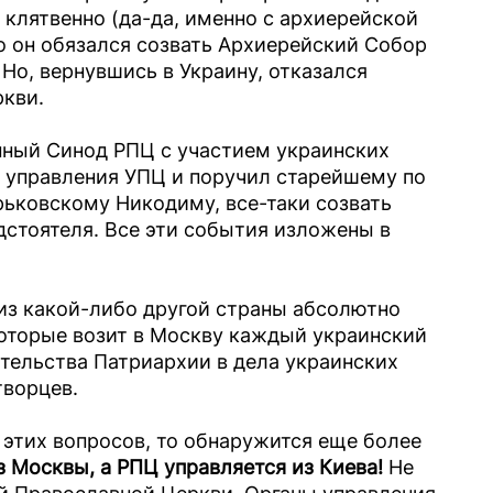
клятвенно (да-да, именно с архиерейской
го он обязался созвать Архиерейский Собор
Но, вернувшись в Украину, отказался
ркви.
нный Синод РПЦ с участием украинских
т управления УПЦ и поручил старейшему по
ьковскому Никодиму, все-таки созвать
дстоятеля. Все эти события изложены в
 из какой-либо другой страны абсолютно
 которые возит в Москву каждый украинский
тельства Патриархии в дела украинских
творцев.
 этих вопросов, то обнаружится еще более
з Москвы, а РПЦ управляется из Киева!
Не