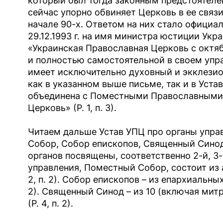
который был тогда законным предстоятеле
сейчас упорно обвиняет Церковь в ее связи
начале 90-х. Ответом на них стало официал
29.12.1993 г. на имя министра юстиции Укра
«Украинская Православная Церковь с октяб
и полностью самостоятельной в своем упр
имеет исключительно духовный и экклезио
как в указанном выше письме, так и в Уст
объединена с Поместными Православными
Церковь» (Р. 1, п. 3).
Читаем дальше Устав УПЦ про органы упра
Собор, Собор епископов, Священный Синод
органов посвящены, соответственно 2-й, 3-
управления, Поместный Собор, состоит из 
2, п. 2). Собор епископов – из епархиальны
2). Священный Синод – из 10 (включая мит
(Р. 4, п. 2).