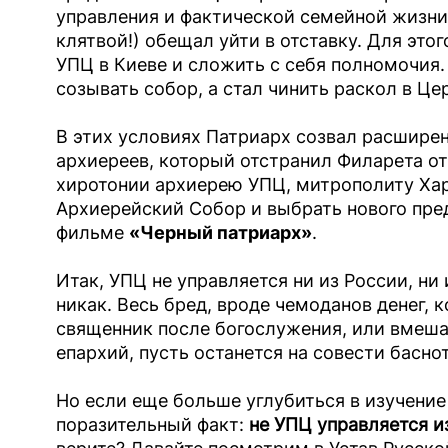
управления и фактической семейной жизни 
клятвой!) обещал уйти в отставку. Для это
УПЦ в Киеве и сложить с себя полномочия. 
созывать собор, а стал чинить раскол в Це
В этих условиях Патриарх созвал расшире
архиереев, который отстранил Филарета о
хиротонии архиерею УПЦ, митрополиту Хар
Архиерейский Собор и выбрать нового пре
фильме
«Черный патриарх»
.
Итак, УПЦ не управляется ни из России, ни
никак. Весь бред, вроде чемоданов денег,
священник после богослужения, или вмеша
епархий, пусть останется на совести басно
Но если еще больше углубиться в изучение
поразительный факт:
не УПЦ управляется и