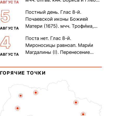
АВГУСТА
во Святом Крещении Рома́на и
5
Постный день. Глас 8-й.
Дави́да (1015). Прп....
Почаевской иконы Божией
Матери (1675). мчч. Трофи́ма,
АВГУСТА
Фео́фила и с ними 13-ти
4
Поста нет. Глас 8-й.
мучеников (284–305). прав.
Мироносицы равноап. Мари́и
воина Фео́дора...
Магдалины (I). Перенесение
АВГУСТА
мощей сщмч. Фо́ки, епископа
Синопского (403–404). Прп.
ГОРЯЧИЕ ТОЧКИ
Корни́лия...