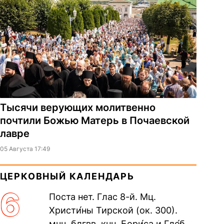
Тысячи верующих молитвенно
почтили Божью Матерь в Почаевской
лавре
05 Августа 17:49
ЦЕРКОВНЫЙ КАЛЕНДАРЬ
6
Поста нет. Глас 8-й. Мц.
Христи́ны Тирской (ок. 300).
мчч. блгвв. кнн. Бори́са и Гле́ба,