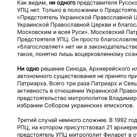
Как видим,
ни одного
представителя Русско
УПЦ нет. Только в положении о Предстояте
«Предстоятель Украинской Православной 
Украинской Православной Церкви и благо
Московским и всея Руси». Московский Пат
Предстоятеля УПЦ. Он просто благословляе
«благословляет» нет ни в законодательстве
такое, понятно лишь воцерковленному соз
Ни одно
решение Синода, Архиерейского ил
автономного существования не принято пр
Патриарха. Всего три раза Патриарх и Св
активность в отношении Украинской Правос
предстоятельство митрополитов Владимира
избрании Собором украинских епископов.
Третий случай немного сложнее. В 1992 го
РПЦ, на котором присутствовал 21 архиерей
предстоятель УПЦ митрополит Филарет в о