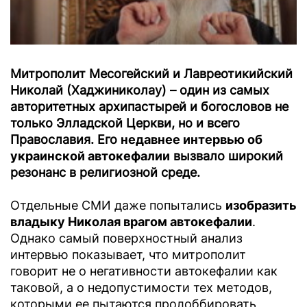
Митрополит Месогейский и Лавреотикийский
Николай (Хаджиниколау) – один из самых
авторитетных архипастырей и богословов не
только Элладской Церкви, но и всего
Православия. Его
недавнее интервью об
украинской автокефалии
вызвало широкий
резонанс в религиозной среде.
Отдельные СМИ даже попытались
изобразить
владыку Николая врагом автокефалии
.
Однако самый поверхностный анализ
интервью показывает, что митрополит
говорит не о негативности автокефалии как
таковой, а о недопустимости тех методов,
которыми ее пытаются пролоббировать