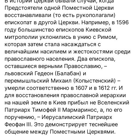
В истории Церкви бывали случаи, когда
Предстоятели одной Поместной Церкви
восстанавливали (то есть рукополагали)
епископат в другой Церкви. Например, в 1596
году большинство епископов Киевской
митрополии уклонились в унию с Римом,
которая затем стала насаждаться с
величайшим насилием и жестокостями среди
православного населения. Два епископа,
оставшиеся верными Православию, –
львовский Гедеон (Балабан) и
перемышльский Михаил (Копыстенский) –
умерли соответственно в 1607 и в 1612 гг. И
для восстановления православной иерархии
на нашей земле в Киев прибыл не Вселенский
Патриарх Тимофей II Мармаринос, а, по его
поручению, – Иерусалимский Патриарх
Феофан III. Это демонстрирует теснейшее
общение между Поместными Церквями.