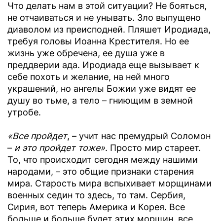
Что делать нам в этой ситуации? Не бояться,
не отчаиваться и не унывать. Зло выпущено
диаволом из преисподней. Пляшет Иродиада,
требуя головы Иоанна Крестителя. Но ее
жизнь уже обречена, ее душа уже в
преддверии ада. Иродиада еще вызывает к
себе похоть и желание, на ней много
украшений, но ангелы Божии уже видят ее
душу во тьме, а тело – гниющим в земной
утробе.
«Все пройдет
, – учит нас премудрый Соломон
–
и это пройдет тоже»
. Просто мир стареет.
То, что происходит сегодня между нашими
народами, – это общие признаки старения
мира. Старость мира вспыхивает морщинами
военных седин то здесь, то там. Сербия,
Сирия, вот теперь Америка и Корея. Все
больше и больше будет этих морщин, все