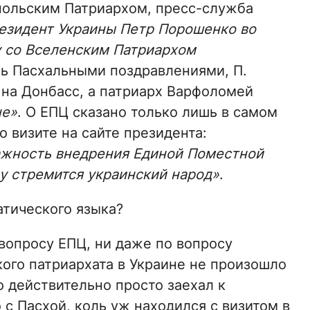
польским Патриархом, пресс-служба
езидент Украины Петр Порошенко во
у со Вселенским Патриархом
сь Пасхальными поздравлениями, П.
 на Донбасс, а патриарх Варфоломей
не»
. О ЕПЦ сказано только лишь в самом
 визите на сайте президента:
ажность внедрения Единой Поместной
му стремится украинский народ»
.
атического языка?
 вопросу ЕПЦ, ни даже по вопросу
ого патриархата в Украине не произошло
 действительно просто заехал к
с Пасхой, коль уж находился с визитом в