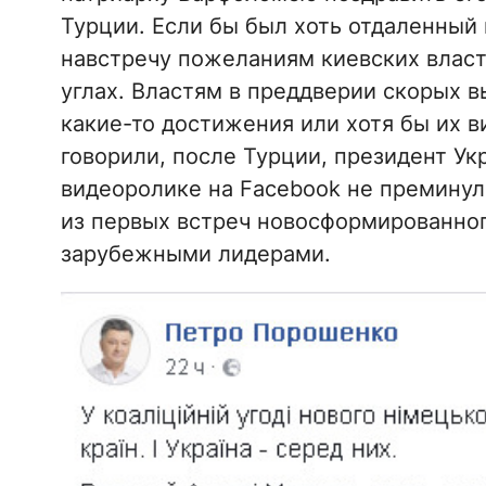
Турции. Если бы был хоть отдаленный н
навстречу пожеланиям киевских власте
углах. Властям в преддверии скорых 
какие-то достижения или хотя бы их 
говорили, после Турции, президент Ук
видеоролике на Facebook не преминул 
из первых встреч новосформированног
зарубежными лидерами.