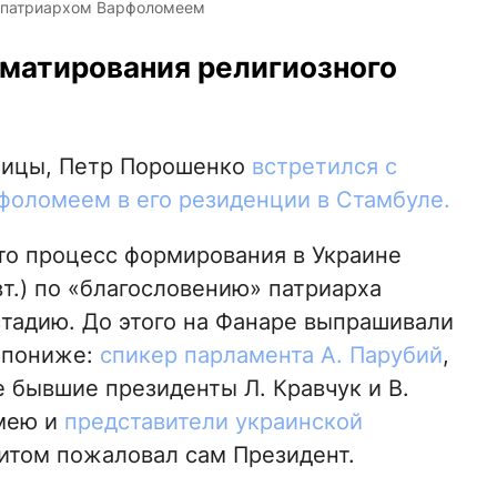
м патриархом Варфоломеем
матирования религиозного
дмицы, Петр Порошенко
встретился с
фоломеем в его резиденции в Стамбуле.
что процесс формирования в Украине
т.) по «благословению» патриарха
тадию. До этого на Фанаре выпрашивали
 пониже:
спикер парламента А. Парубий
,
е бывшие президенты Л. Кравчук и В.
мею и
представители украинской
изитом пожаловал сам Президент.