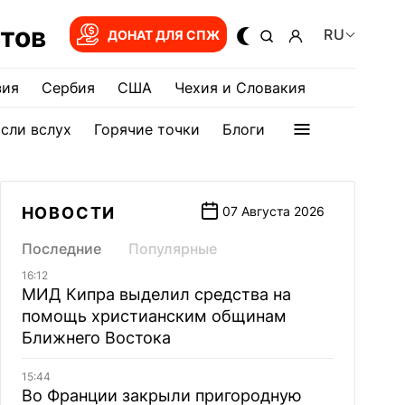
тов
RU
ДОНАТ ДЛЯ СПЖ
зия
Сербия
США
Чехия и Словакия
сли вслух
Горячие точки
Блоги
НОВОСТИ
07 Августа 2026
Последние
Популярные
16:12
МИД Кипра выделил средства на
помощь христианским общинам
Ближнего Востока
15:44
Во Франции закрыли пригородную