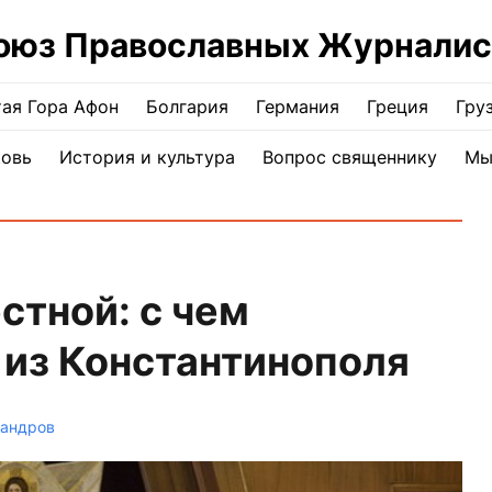
оюз Православных Журналис
ая Гора Афон
Болгария
Германия
Греция
Гру
ковь
История и культура
Вопрос священнику
Мы
стной: с чем
 из Константинополя
сандров