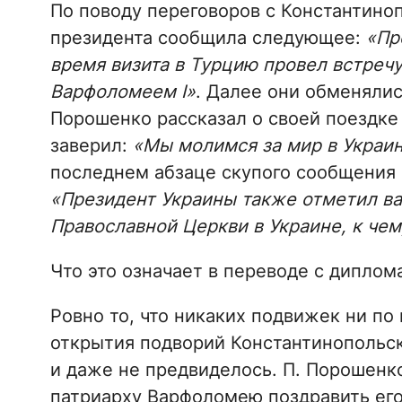
По поводу переговоров с Константино
президента сообщила следующее:
«Пр
время визита в Турцию провел встреч
Варфоломеем I»
. Далее они обменяли
Порошенко рассказал о своей поездке
заверил:
«Мы молимся за мир в Украи
последнем абзаце скупого сообщения о
«Президент Украины также отметил в
Православной Церкви в Украине, к че
Что это означает в переводе с диплом
Ровно то, что никаких подвижек ни по
открытия подворий Константинопольск
и даже не предвиделось. П. Порошенко
патриарху Варфоломею поздравить его 