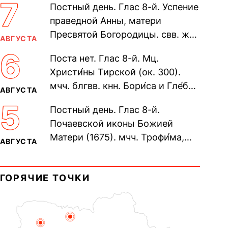
7
Постный день. Глас 8-й. Успение
праведной Анны, матери
Пресвятой Богородицы. свв. жен
АВГУСТА
Олимпиа́ды, диаконисы (409) и
6
Поста нет. Глас 8-й. Мц.
прп. Евпракси́и девы,...
Христи́ны Тирской (ок. 300).
мчч. блгвв. кнн. Бори́са и Гле́ба,
АВГУСТА
во Святом Крещении Рома́на и
5
Постный день. Глас 8-й.
Дави́да (1015). Прп....
Почаевской иконы Божией
Матери (1675). мчч. Трофи́ма,
АВГУСТА
Фео́фила и с ними 13-ти
мучеников (284–305). прав.
ГОРЯЧИЕ ТОЧКИ
воина Фео́дора...