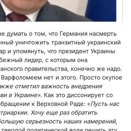
не думать о том, что Германия насмерть
анный уничтожить транзитный украинский
иар и упомянуть, что президент Украины
убежный лидер, с которым она
анского правительства, конечно же надо.
 Варфоломеем нет и этого. Просто скупое
акже отметил важность внедрения
ви в Украине».
Как это диссонирует со
бращении к Верховной Раде: «
Пусть нас
триархии. Хочу еще раз обратить
большую серьезность наших намерений,
 твердой политической воли решить эту