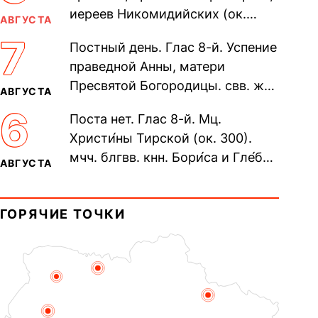
иереев Никомидийских (ок.
АВГУСТА
305). Прп. Моисе́я У́грина,
7
Постный день. Глас 8-й. Успение
Печерского, в Ближних
праведной Анны, матери
пещерах...
Пресвятой Богородицы. свв. жен
АВГУСТА
Олимпиа́ды, диаконисы (409) и
6
Поста нет. Глас 8-й. Мц.
прп. Евпракси́и девы,...
Христи́ны Тирской (ок. 300).
мчч. блгвв. кнн. Бори́са и Гле́ба,
АВГУСТА
во Святом Крещении Рома́на и
Дави́да (1015). Прп....
ГОРЯЧИЕ ТОЧКИ