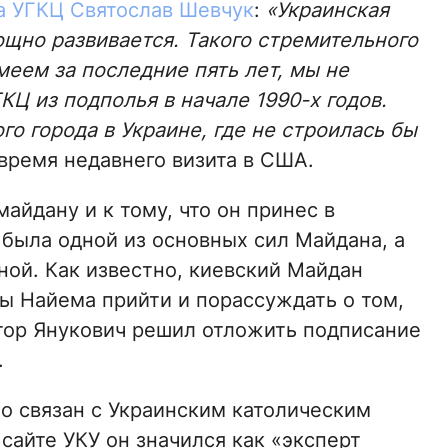
а УГКЦ Святослав Шевчук
:
«Украинская
ощно развивается. Такого стремительного
еем за последние пять лет, мы не
КЦ из подполья в начале 1990-х годов.
го города в Украине, где не строилась бы
 время недавнего визита в США.
айдану и к тому, что он принес в
Ц была одной из основных сил Майдана, а
ной. Как известно, киевский Майдан
ы Найема прийти и порассуждать о том,
тор Янукович решил отложить подписание
.
но связан с Украинским католическим
сайте УКУ он значился как «эксперт