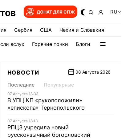
тов
RU
ДОНАТ ДЛЯ СПЖ
зия
Сербия
США
Чехия и Словакия
сли вслух
Горячие точки
Блоги
НОВОСТИ
08 Августа 2026
Последние
Популярные
07 Августа 18:33
В УПЦ КП «рукоположили»
«епископа» Тернопольского
07 Августа 18:13
РПЦЗ учредила новый
русскоязычный богословский