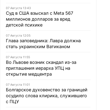
07 Августа 13:43
Суд в США взыскал с Meta 567
миллионов долларов за вред
детской психике
07 Августа 12:05
Глава заповедника: Лавра должна
стать украинским Ватиканом
07 Августа 11:55
Во Львове возник скандал из-за
приглашения иерарха УПЦ на
открытие медцентра
07 Августа 11:01
Болгарское духовенство за границей
осудило слова клирика, служившего
с ПЦУ