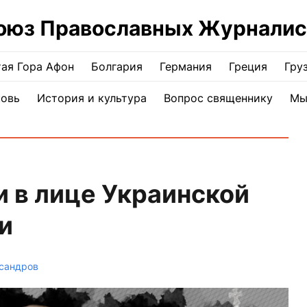
оюз Православных Журналис
ая Гора Афон
Болгария
Германия
Греция
Гру
ковь
История и культура
Вопрос священнику
Мы
и в лице Украинской
и
сандров