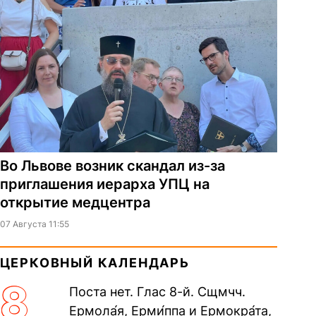
Во Львове возник скандал из-за
приглашения иерарха УПЦ на
открытие медцентра
07 Августа 11:55
ЦЕРКОВНЫЙ КАЛЕНДАРЬ
8
Поста нет. Глас 8-й. Сщмчч.
Ермола́я, Ерми́ппа и Ермокра́та,