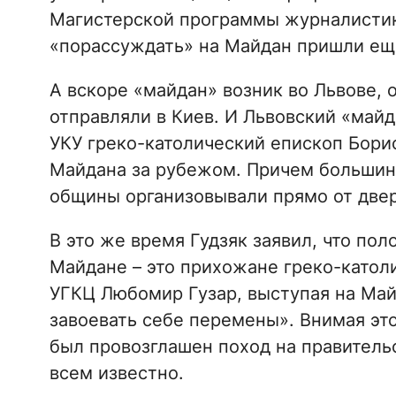
Магистерской программы журналистик
«порассуждать» на Майдан пришли еще
А вскоре «майдан» возник во Львове,
отправляли в Киев. И Львовский «майд
УКУ греко-католический епископ Бори
Майдана за рубежом. Причем большин
общины организовывали прямо от двер
В это же время Гудзяк заявил, что по
Майдане – это прихожане греко-католи
УГКЦ Любомир Гузар, выступая на Ма
завоевать себе перемены». Внимая это
был провозглашен поход на правительс
всем известно.