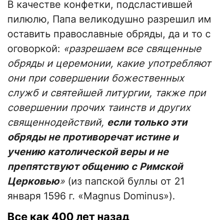
В качестве конфетки, подсластившей
пилюлю, Папа великодушно разрешил им
оставить православные обряды, да и то с
оговоркой:
«разрешаем все священные
обряды и церемонии, какие употребляют
они при совершении божественных
служб и святейшей литургии, также при
совершении прочих таинств и других
священнодействий,
если только эти
обряды не противоречат истине и
учению католической веры и не
препятствуют общению с Римской
Церковью
»
(из папской буллы от 21
января 1596 г. «Magnus Dominus»).
Все как 400 лет назад