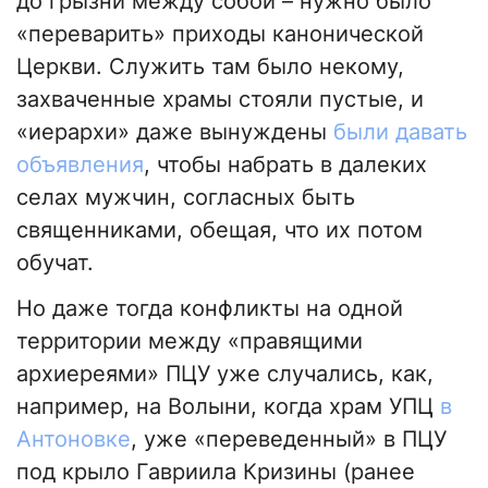
до грызни между собой – нужно было
«переварить» приходы канонической
Церкви. Служить там было некому,
захваченные храмы стояли пустые, и
«иерархи» даже вынуждены
были давать
объявления
, чтобы набрать в далеких
селах мужчин, согласных быть
священниками, обещая, что их потом
обучат.
Но даже тогда конфликты на одной
территории между «правящими
архиереями» ПЦУ уже случались, как,
например, на Волыни, когда храм УПЦ
в
Антоновке
, уже «переведенный» в ПЦУ
под крыло Гавриила Кризины (ранее