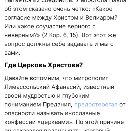
пытается их соединить. У апостола Павла
об этом сказано очень четко: «Какое
согласие между Христом и Велиаром?
Или какое соучастие верного с
неверным?» (2 Кор. 6, 15). Вот этот же
вопрос должны себе задавать и мы с
вами.
Где Церковь Христова?
Давайте вспомним, что митрополит
Лимассольский Афанасий, известный
своей мудростью и глубоким
пониманием Предания,
предостерегал
от
опасности называть инославные
конфессии «церквами». По этой причине
он отказался подписывать итоговый