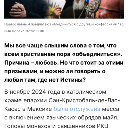
Православным предлагают объединиться с другими конфессиями "во
имя любви". Фото: СПЖ
Мы все чаще слышим слова о том, что
всем христианам пора «объединиться».
Причина – любовь. Но что стоит за этими
призывами, и можно ли говорить о
любви там, где нет Истины?
В ноябре 2024 года в католическом
храме епархии Сан-Кристобаль-де-Лас-
Касас в Мексике
была отслужена
месса
с включением языческих обрядов майя.
Головы монахов и священников РКЦ