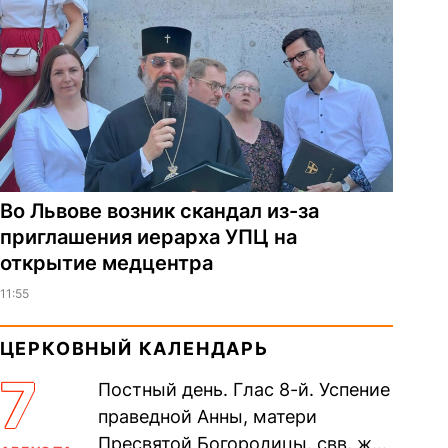
Во Львове возник скандал из-за
приглашения иерарха УПЦ на
открытие медцентра
11:55
ЦЕРКОВНЫЙ КАЛЕНДАРЬ
7
Постный день. Глас 8-й. Успение
праведной Анны, матери
Пресвятой Богородицы. свв. жен