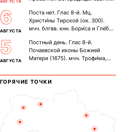
АВГУСТА
Олимпиа́ды, диаконисы (409) и
6
Поста нет. Глас 8-й. Мц.
прп. Евпракси́и девы,...
Христи́ны Тирской (ок. 300).
мчч. блгвв. кнн. Бори́са и Гле́ба,
АВГУСТА
во Святом Крещении Рома́на и
5
Постный день. Глас 8-й.
Дави́да (1015). Прп....
Почаевской иконы Божией
Матери (1675). мчч. Трофи́ма,
АВГУСТА
Фео́фила и с ними 13-ти
мучеников (284–305). прав.
ГОРЯЧИЕ ТОЧКИ
воина Фео́дора...