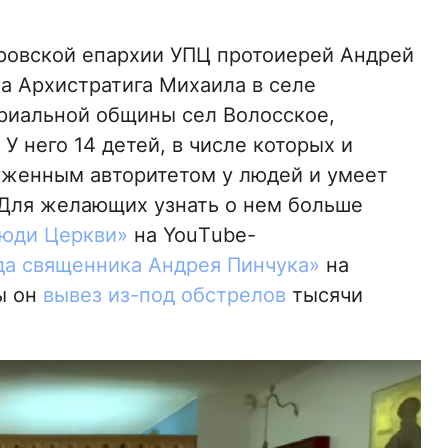
ровской епархии УПЦ протоиерей Андрей
а Архистратига Михаила в селе
ориальной общины сел Волосское,
У него 14 детей, в числе которых и
уженным авторитетом у людей и умеет
. Для желающих узнать о нем больше
юди Церкви»
на YouТube-
да священника Андрея Пинчука»
на
ы он
вывез из-под обстрелов
тысячи