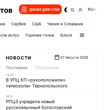
тов
RU
ДОНАТ ДЛЯ СПЖ
зия
Сербия
США
Чехия и Словакия
сли вслух
Горячие точки
Блоги
НОВОСТИ
07 Августа 2026
Последние
Популярные
18:33
В УПЦ КП «рукоположили»
«епископа» Тернопольского
18:13
РПЦЗ учредила новый
русскоязычный богословский