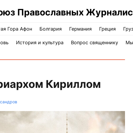
оюз Православных Журналис
ая Гора Афон
Болгария
Германия
Греция
Гру
ковь
История и культура
Вопрос священнику
Мы
триархом Кириллом
ксандров