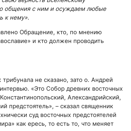
свою верность Вселенскому
о общения с ним и осуждаем любые
ь к нему».
авлено Обращение, кто, по мнению
авославие» и кто должен проводить
трибунала не сказано, зато о. Андрей
 интервью. «Это Собор древних восточных
: Константинопольский, Александрийский,
ий предстоятель», – сказал священник
технически суд восточных предстоятелей
ра» как ересь, то есть то, что меняет