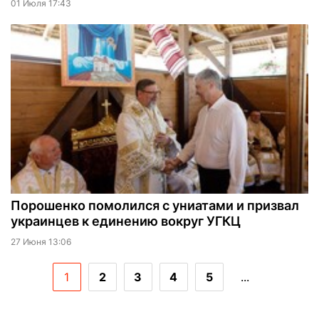
01 Июля 17:43
Порошенко помолился с униатами и призвал
украинцев к единению вокруг УГКЦ
27 Июня 13:06
1
2
3
4
5
...