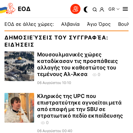
EOΔ
GR
ΕΟΔ σε άλλες χώρες:
Αλβανία
Άγιο Όρος
Βουλγ
ΔΗΜΟΣΙΕΎΣΕΙΣ ΤΟΥ ΣΥΓΓΡΑΦΈΑ:
ΕΙΔΉΣΕΙΣ
Μουσουλμανικές χώρες
καταδίκασαν τις προσπάθειες
αλλαγής του καθεστώτος του
τεμένους Αλ-Άκσα
0
06 Αυγούστου 10:10
Κληρικός της UPC που
επιστρατεύτηκε αγνοείται μετά
από επαφή με την SBU σε
στρατιωτικό πεδίο εκπαίδευσης
0
06 Αυγούστου 00:40