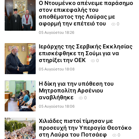
Ο Ντουμένκο απένειμε παράσημο
στον επικεφαλής του
αποθέματος της Λαύρας με
αφορμή την επέτειό του
0
05 Αυγούστου 18:26
Ιεράρχης της Σερβικής Εκκλησίας
επισκέφθηκε τη Σούμι για να
στηρίξει την ΟΕΚ
0
05 Αυγούστου 18:08
Η δίκη για την υπόθεση του
Μητροπολίτη Αρσένιου
αναβλήθηκε
0
05 Αυγούστου 18:06
Χιλιάδες πιστοί τίμησαν με
προσευχή την Υπεραγία Θεοτόκο
στη Λαύρα του Ποτσάεφ
0