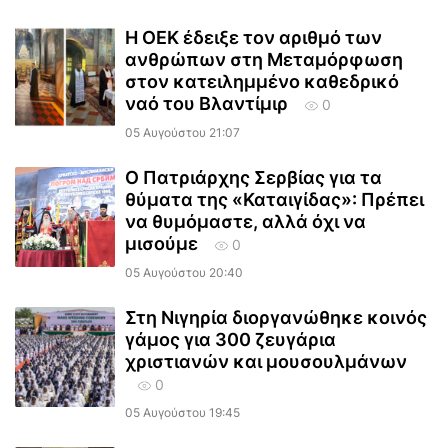
Η ΟΕΚ έδειξε τον αριθμό των
ανθρώπων στη Μεταμόρφωση
στον κατειλημμένο καθεδρικό
ναό του Βλαντίμιρ
0
05 Αυγούστου 21:07
Ο Πατριάρχης Σερβίας για τα
θύματα της «Καταιγίδας»: Πρέπει
να θυμόμαστε, αλλά όχι να
μισούμε
0
05 Αυγούστου 20:40
Στη Νιγηρία διοργανώθηκε κοινός
γάμος για 300 ζευγάρια
χριστιανών και μουσουλμάνων
0
05 Αυγούστου 19:45