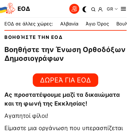
EOΔ
GR
ΕΟΔ σε άλλες χώρες:
Αλβανία
Άγιο Όρος
Βουλγ
ΒΟΗΘΉΣΤΕ ΤΗΝ EOΔ
Βοηθήστε την Ένωση Ορθοδόξων
Δημοσιογράφων
ΔΩΡΕΆ ΓΙΑ EOΔ
Ας προστατέψουμε μαζί τα δικαιώματα
και τη φωνή της Εκκλησίας!
Αγαπητοί φίλοι!
Είμαστε μια οργάνωση που υπερασπίζεται