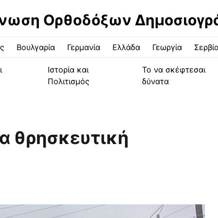
νωση Ορθοδόξων Δημοσιογ
ς
Βουλγαρία
Γερμανία
Ελλάδα
Γεωργία
Σερβί
ι
Ιστορία και
Το να σκέφτεσαι
Πολιτισμός
δύνατα
δια θρησκευτική