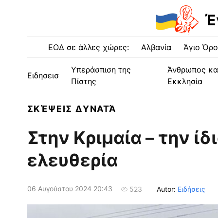
Έ
ΕΟΔ σε άλλες χώρες:
Αλβανία
Άγιο Όρο
Υπεράσπιση της
Άνθρωπος κα
Ειδησεισ
Πίστης
Εκκλησία
ΣΚΈΨΕΙΣ ΔΥΝΑΤΆ
Στην Κριμαία – την ί
ελευθερία
06 Αυγούστου 2024 20:43
Autor:
Ειδήσεις
523