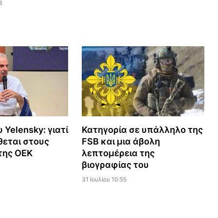
3
 Yelensky: γιατί
Κατηγορία σε υπάλληλο της
θεται στους
FSB και μια άβολη
της ΟΕΚ
λεπτομέρεια της
βιογραφίας του
1
31 Ιουλίου 10:55