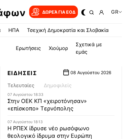
ράφων
GR
ΔΩΡΕΆ ΓΙΑ EOΔ
α
ΗΠΑ
Τσεχική Δημοκρατία και Σλοβακία
Σχετικά με
Ερωτήσεις
Χιούμορ
εμάς
ΕΙΔΗΣΕΙΣ
08 Αυγούστου 2026
Τελευταίες
Δημοφιλείς
07 Αυγούστου 18:33
Στην ΟΕΚ ΚΠ «χειροτόνησαν»
«επίσκοπο» Τερνόπολης
07 Αυγούστου 18:13
Η ΡΠΕΧ ίδρυσε νέο ρωσόφωνο
θεολογικό ίδρυμα στην Ευρώπη