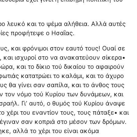
ο λευκό και το ψέμα αλήθεια. Αλλά αυτές
ποίες προφήτεψε ο Ησαΐας.
υς, και φρόνιμοι στον εαυτό τους! Ουαί σε
ί, και ισχυροί στο να ανακατεύουν σίκερα•
ώρα, και το δίκιο τού δικαίου το αφαιρούν
 φωτιάς κατατρώει το καλάμι, και το άχυρο
ους θα γίνει σαν σαπίλα, και το άνθος τους
ν τον νόμο τού Κυρίου των δυνάμεων, και
ραήλ. Γι’ αυτό, ο θυμός τού Κυρίου άναψε
ο χέρι του εναντίον τους, τους πάταξε• και
 έγιναν σαν κοπριά στο μέσον των δρόμων.
κε, αλλά το χέρι του είναι ακόμα