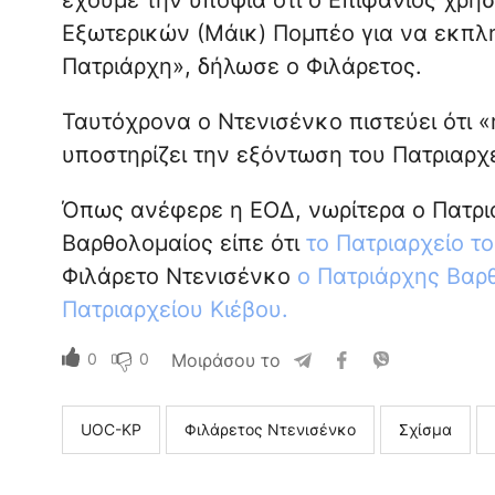
έχουμε την υποψία ότι ο Επιφάνιος χρη
Εξωτερικών (Μάικ) Πομπέο για να εκπλη
Πατριάρχη», δήλωσε ο Φιλάρετος.
Ταυτόχρονα ο Ντενισένκο πιστεύει ότι 
υποστηρίζει την εξόντωση του Πατριαρχε
Όπως ανέφερε η ΕΟΔ, νωρίτερα ο Πατρ
Βαρθολομαίος είπε ότι
το Πατριαρχείο τ
Φιλάρετο Ντενισένκο
ο Πατριάρχης Βαρθ
Πατριαρχείου Κιέβου.
0
0
Μοιράσου το
UOC-KP
Φιλάρετος Ντενισένκο
Σχίσμα