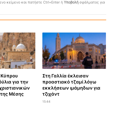
νο κείμενο και πατήστε Ctrl+Enter ή
Υποβολή
σφάλματος για
 Κύπρου
Στη Γαλλία έκλεισαν
ύλια για την
προαστιακό τζαμί λόγω
χριστιανικών
εκκλήσεων ιμάμηδων για
 της Μέσης
τζιχάντ
15:44