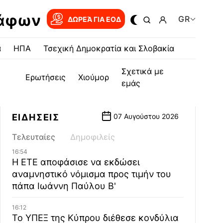
ράφων
GR
ΔΩΡΕΆ ΓΙΑ EOΔ
α
ΗΠΑ
Τσεχική Δημοκρατία και Σλοβακία
Σχετικά με
Ερωτήσεις
Χιούμορ
εμάς
ΕΙΔΗΣΕΙΣ
07 Αυγούστου 2026
Τελευταίες
Δημοφιλείς
16:54
Η ΕΤΕ αποφάσισε να εκδώσει
αναμνηστικό νόμισμα προς τιμήν του
πάπα Ιωάννη Παύλου Β'
16:12
Το ΥΠΕΞ της Κύπρου διέθεσε κονδύλια