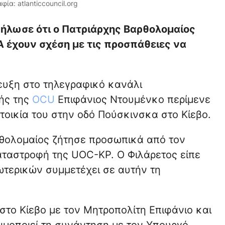
α: atlanticcouncil.org
δήλωσε ότι ο Πατριάρχης Βαρθολομαίος
 έχουν σχέση με τις προσπάθειες να
ευξη στο τηλεγραφικό κανάλι
λής της
OCU
Επιφάνιος Ντουμένκο περίμενε
τοικία του στην οδό Πούσκινσκα στο Κίεβο.
ρθολομαίος ζήτησε προσωπικά από τον
αταστροφή της UOC-KP. Ο Φιλάρετος είπε
ωτερικών συμμετέχει σε αυτήν τη
το Κίεβο με τον Μητροπολίτη Επιφάνιο και