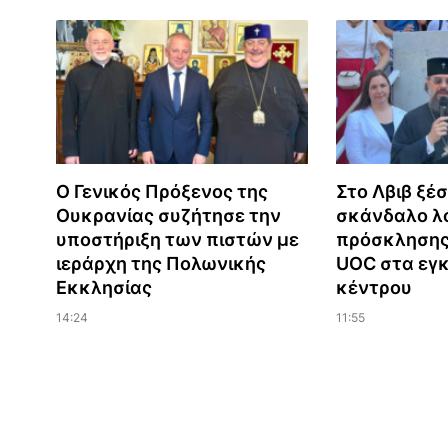
Ο Γενικός Πρόξενος της
Στο Λβιβ ξέ
Ουκρανίας συζήτησε την
σκάνδαλο λ
υποστήριξη των πιστών με
πρόσκλησης 
ιεράρχη της Πολωνικής
UOC στα εγκ
Εκκλησίας
κέντρου
14:24
11:55