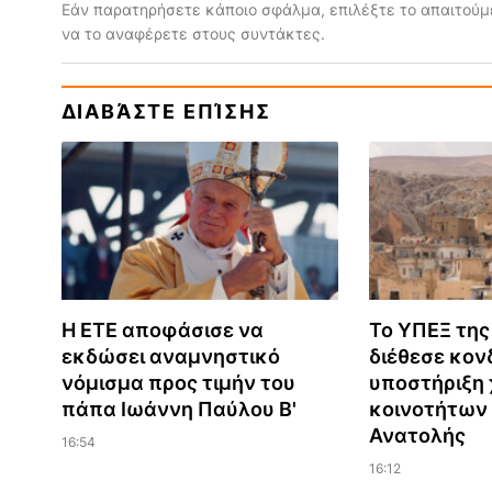
Εάν παρατηρήσετε κάποιο σφάλμα, επιλέξτε το απαιτούμε
να το αναφέρετε στους συντάκτες.
ΔΙΑΒΆΣΤΕ ΕΠΊΣΗΣ
Η ΕΤΕ αποφάσισε να
Το ΥΠΕΞ της
εκδώσει αναμνηστικό
διέθεσε κονδ
νόμισμα προς τιμήν του
υποστήριξη 
πάπα Ιωάννη Παύλου Β'
κοινοτήτων
Ανατολής
16:54
16:12