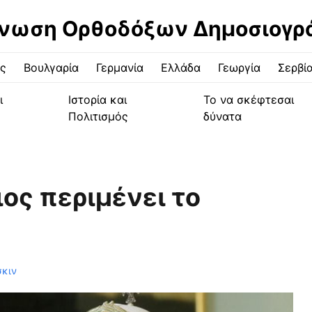
νωση Ορθοδόξων Δημοσιογ
ς
Βουλγαρία
Γερμανία
Ελλάδα
Γεωργία
Σερβί
ι
Ιστορία και
Το να σκέφτεσαι
Πολιτισμός
δύνατα
ος περιμένει το
σκιν