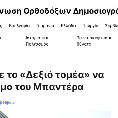
νωση Ορθοδόξων Δημοσιογ
ς
Βουλγαρία
Γερμανία
Ελλάδα
Γεωργία
Σερβί
ι
Ιστορία και
Το να σκέφτεσαι
Πολιτισμός
δύνατα
ε το «Δεξιό τομέα» να
ημο του Μπαντέρα
β Νίβκιν