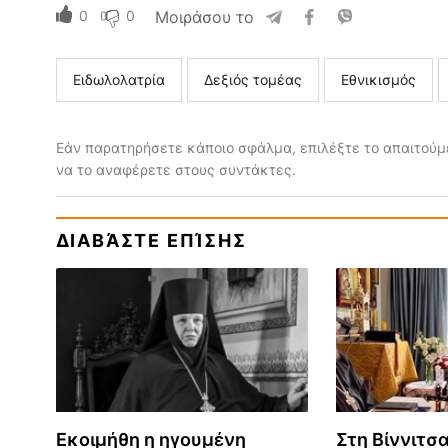
0
0
Μοιράσου το
Ειδωλολατρία
Δεξιός τομέας
Εθνικισμός
Εάν παρατηρήσετε κάποιο σφάλμα, επιλέξτε το απαιτούμε
να το αναφέρετε στους συντάκτες.
ΔΙΑΒΆΣΤΕ ΕΠΊΣΗΣ
Εκοιμήθη η ηγουμένη
Στη Βίννιτσ