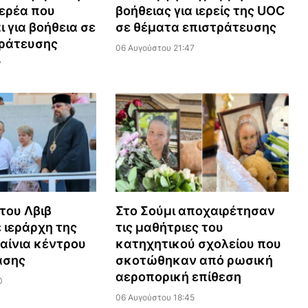
ιερέα που
βοήθειας για ιερείς της UOC
 για βοήθεια σε
σε θέματα επιστράτευσης
ράτευσης
06 Αυγούστου 21:47
7
του Λβιβ
Στο Σούμι αποχαιρέτησαν
ιεράρχη της
τις μαθήτριες του
αίνια κέντρου
κατηχητικού σχολείου που
ασης
σκοτώθηκαν από ρωσική
αεροπορική επίθεση
0
06 Αυγούστου 18:45