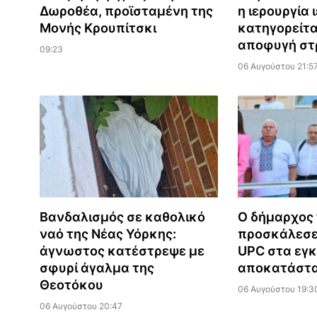
Δωροθέα, προϊσταμένη της
η ιερουργία 
Μονής Κρουπίτσκι
κατηγορείται
αποφυγή στ
09:23
06 Αυγούστου 21:5
Βανδαλισμός σε καθολικό
Ο δήμαρχος 
ναό της Νέας Υόρκης:
προσκάλεσε 
άγνωστος κατέστρεψε με
UPC στα εγκ
σφυρί άγαλμα της
αποκατάστ
Θεοτόκου
06 Αυγούστου 19:3
06 Αυγούστου 20:47