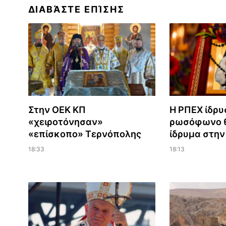
ΔΙΑΒΆΣΤΕ ΕΠΊΣΗΣ
Στην ΟΕΚ ΚΠ
Η ΡΠΕΧ ίδρυ
«χειροτόνησαν»
ρωσόφωνο θ
«επίσκοπο» Τερνόπολης
ίδρυμα στη
18:33
18:13