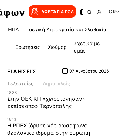
ράφων
GR
ΔΩΡΕΆ ΓΙΑ EOΔ
α
ΗΠΑ
Τσεχική Δημοκρατία και Σλοβακία
Σχετικά με
Ερωτήσεις
Χιούμορ
εμάς
ΕΙΔΗΣΕΙΣ
07 Αυγούστου 2026
Τελευταίες
Δημοφιλείς
18:33
Στην ΟΕΚ ΚΠ «χειροτόνησαν»
«επίσκοπο» Τερνόπολης
18:13
Η ΡΠΕΧ ίδρυσε νέο ρωσόφωνο
θεολογικό ίδρυμα στην Ευρώπη