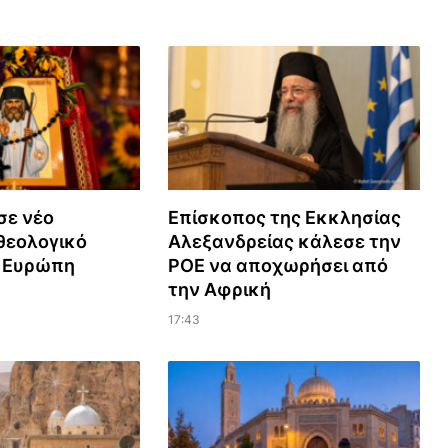
σε νέο
Επίσκοπος της Εκκλησίας
εολογικό
Αλεξανδρείας κάλεσε την
ν Ευρώπη
ΡΟΕ να αποχωρήσει από
την Αφρική
17:43