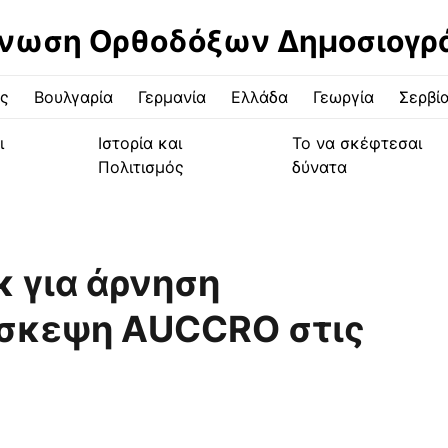
νωση Ορθοδόξων Δημοσιογ
ς
Βουλγαρία
Γερμανία
Ελλάδα
Γεωργία
Σερβί
ι
Ιστορία και
Το να σκέφτεσαι
Πολιτισμός
δύνατα
κ για άρνηση
ίσκεψη AUCCRO στις