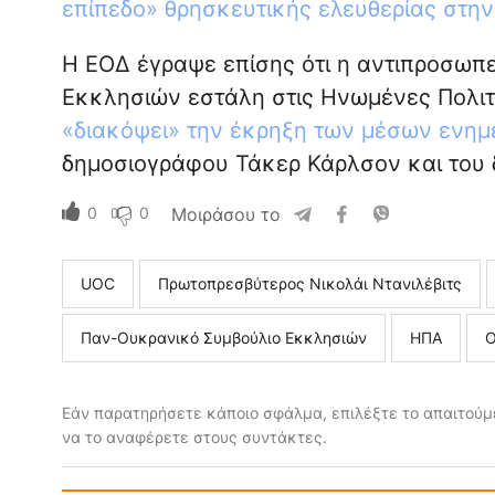
επίπεδο» θρησκευτικής ελευθερίας στη
Η ΕΟΔ έγραψε επίσης ότι η αντιπροσωπ
Εκκλησιών εστάλη στις Ηνωμένες Πολιτε
«διακόψει» την έκρηξη των μέσων ενη
δημοσιογράφου Τάκερ Κάρλσον και του 
0
0
Μοιράσου το
UOC
Πρωτοπρεσβύτερος Νικολάι Ντανιλέβιτς
Παν-Ουκρανικό Συμβούλιο Εκκλησιών
ΗΠΑ
Εάν παρατηρήσετε κάποιο σφάλμα, επιλέξτε το απαιτούμε
να το αναφέρετε στους συντάκτες.