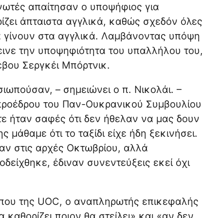
γανωτές απαίτησαν ο υποψήφιος για
ίζει άπταιστα αγγλικά, καθώς σχεδόν όλες
να γίνουν στα αγγλικά. Λαμβάνοντας υπόψη
τεινε την υποψηφιότητα του υπαλλήλου του,
έβου Σεργκέι Μπόρτνικ.
σιωπούσαν, – σημειώνει ο π. Νικολάι. –
προέδρου του Παν-Ουκρανικού Συμβουλίου
τε ήταν σαφές ότι δεν ήθελαν να μας δουν
 μάθαμε ότι το ταξίδι είχε ήδη ξεκινήσει.
ταν στις αρχές Οκτωβρίου, αλλά
δείχθηκε, έδιναν συνεντεύξεις εκεί όχι
που της UOC, ο αναπληρωτής επικεφαλής
α καθορίζει ποιον θα στείλει» και «αν δεν