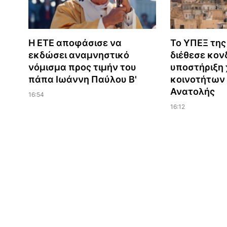
Η ΕΤΕ αποφάσισε να
Το ΥΠΕΞ της
εκδώσει αναμνηστικό
διέθεσε κονδ
νόμισμα προς τιμήν του
υποστήριξη 
πάπα Ιωάννη Παύλου Β'
κοινοτήτων
Ανατολής
16:54
16:12