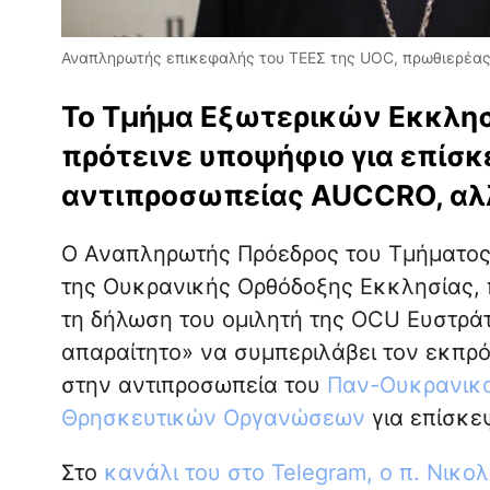
Αναπληρωτής επικεφαλής του ΤΕΕΣ της UOC, πρωθιερέας 
Το Τμήμα Εξωτερικών Εκκλη
πρότεινε υποψήφιο για επίσκ
αντιπροσωπείας AUCCRO, αλλ
Ο Αναπληρωτής Πρόεδρος του Τμήματο
της Ουκρανικής Ορθόδοξης Εκκλησίας, π
τη δήλωση του ομιλητή της OCU Ευστράτ
απαραίτητο» να συμπεριλάβει τον εκπρ
στην αντιπροσωπεία του
Παν-Ουκρανικο
Θρησκευτικών Οργανώσεων
για επίσκε
Στο
κανάλι του στο Telegram, ο π. Νικολ