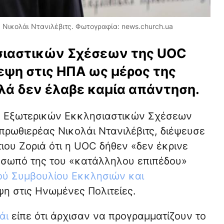
Νικολάι Ντανιλέβιτς. Φωτογραφία: news.church.ua
σιαστικών Σχέσεων της UOC
εψη στις ΗΠΑ ως μέρος της
ά δεν έλαβε καμία απάντηση.
ς Εξωτερικών Εκκλησιαστικών Σχέσεων
ρωθιερέας Νικολάι Ντανιλέβιτς, διέψευσε
ιου Ζοριά ότι η UOC δήθεν «δεν έκρινε
όσωπό της του «κατάλληλου επιπέδου»
ύ Συμβουλίου Εκκλησιών και
ψη στις Ηνωμένες Πολιτείες.
άι
είπε ότι άρχισαν να προγραμματίζουν το