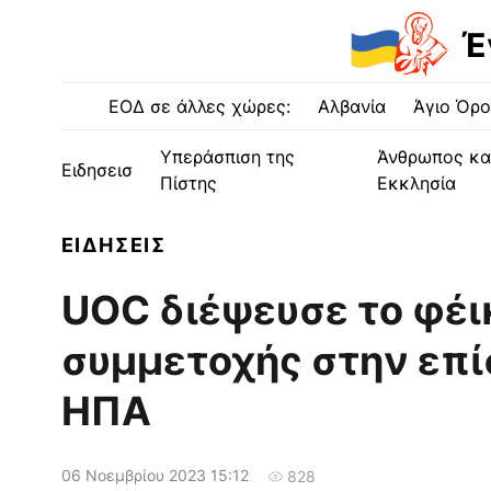
Έ
ΕΟΔ σε άλλες χώρες:
Αλβανία
Άγιο Όρο
Υπεράσπιση της
Άνθρωπος κα
Ειδησεισ
Πίστης
Εκκλησία
ΕΙΔΗΣΕΙΣ
UOC διέψευσε το φέι
συμμετοχής στην επ
ΗΠΑ
06 Νοεμβρίου 2023 15:12
828