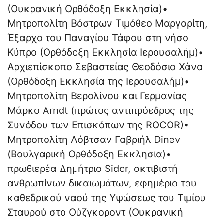
(Ουκρανική Ορθόδοξη Εκκλησία)•
Μητροπολίτη Βόστρων Τιμόθεο Μαργαρίτη,
Έξαρχο του Παναγίου Τάφου στη νήσο
Κύπρο (Ορθόδοξη Εκκλησία Ιερουσαλήμ)•
Αρχιεπίσκοπο Σεβαστείας Θεοδόσιο Χάνα
(Ορθόδοξη Εκκλησία της Ιερουσαλήμ)•
Μητροπολίτη Βερολίνου και Γερμανίας
Μάρκο Arndt (πρώτος αντιπρόεδρος της
Συνόδου των Επισκόπων της ROCOR)•
Μητροπολίτη Λόβτσαν Γαβριήλ Dinev
(Βουλγαρική Ορθόδοξη Εκκλησία)•
πρωθιερέα Δημήτριο Sidor, ακτιβιστή
ανθρωπίνων δικαιωμάτων, εφημέριο του
καθεδρικού ναού της Υψώσεως του Τιμίου
Σταυρού στο Ούζγκοροντ (Ουκρανική