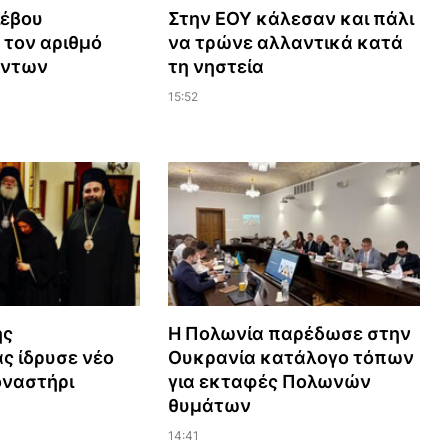
ιέβου
Στην ΕΟΥ κάλεσαν και πάλι
τον αριθμό
να τρώνε αλλαντικά κατά
έντων
τη νηστεία
15:52
ης
Η Πολωνία παρέδωσε στην
ς ίδρυσε νέο
Ουκρανία κατάλογο τόπων
οναστήρι
για εκταφές Πολωνών
θυμάτων
14:41