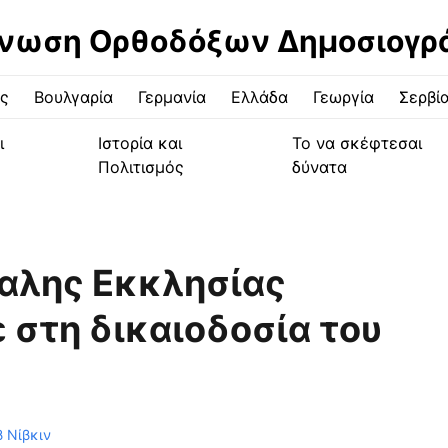
νωση Ορθοδόξων Δημοσιογ
ς
Βουλγαρία
Γερμανία
Ελλάδα
Γεωργία
Σερβί
ι
Ιστορία και
Το να σκέφτεσαι
Πολιτισμός
δύνατα
αλης Εκκλησίας
στη δικαιοδοσία του
 Νίβκιν