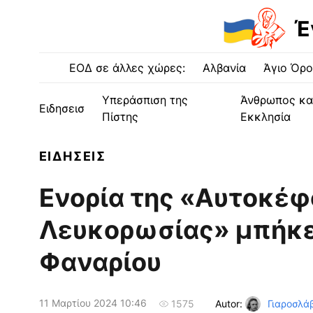
Έ
ΕΟΔ σε άλλες χώρες:
Αλβανία
Άγιο Όρο
Υπεράσπιση της
Άνθρωπος κα
Ειδησεισ
Πίστης
Εκκλησία
ΕΙΔΗΣΕΙΣ
Ενορία της «Αυτοκέφ
Λευκορωσίας» μπήκε 
Φαναρίου
11 Μαρτίου 2024 10:46
Autor:
Γιαροσλάβ
1575