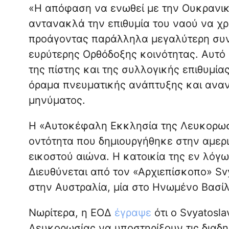
«Η απόφαση να ενωθεί με την Ουκρανι
αντανακλά την επιθυμία του ναού να χρ
προάγοντας παράλληλα μεγαλύτερη συν
ευρύτερης Ορθόδοξης κοινότητας. Αυτό 
της πίστης και της συλλογικής επιθυμί
όραμα πνευματικής ανάπτυξης και αναν
μηνύματος.
Η «Αυτοκέφαλη Εκκλησία της Λευκορωσί
οντότητα που δημιουργήθηκε στην αμερι
εικοστού αιώνα. Η κατοικία της εν λόγ
Διευθύνεται από τον «Αρχιεπίσκοπο» Svy
στην Αυστραλία, μία στο Ηνωμένο Βασίλε
Νωρίτερα, η ΕΟΔ
έγραψε
ότι ο Svyatosla
Λευκορωσίας να υποστηρίξουν τις διαδη