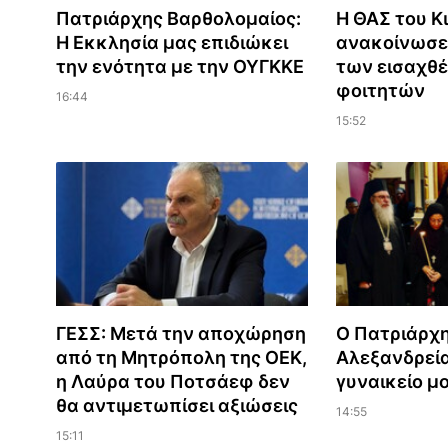
Πατριάρχης Βαρθολομαίος:
Η ΘΑΣ του Κ
Η Εκκλησία μας επιδιώκει
ανακοίνωσε 
την ενότητα με την ΟΥΓΚΚΕ
των εισαχθ
φοιτητών
16:44
15:52
ΓΕΣΣ: Μετά την αποχώρηση
Ο Πατριάρχ
από τη Μητρόπολη της ΟΕΚ,
Αλεξανδρεία
η Λαύρα του Ποτσάεφ δεν
γυναικείο μ
θα αντιμετωπίσει αξιώσεις
14:55
15:11