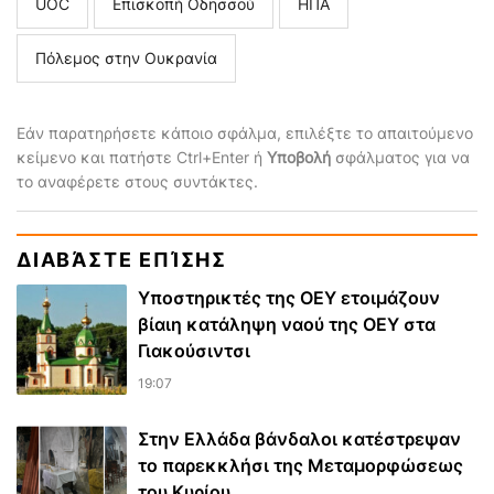
UOC
Επισκοπή Οδησσού
ΗΠΑ
Πόλεμος στην Ουκρανία
Εάν παρατηρήσετε κάποιο σφάλμα, επιλέξτε το απαιτούμενο
κείμενο και πατήστε Ctrl+Enter ή
Υποβολή
σφάλματος για να
το αναφέρετε στους συντάκτες.
ΔΙΑΒΆΣΤΕ ΕΠΊΣΗΣ
Υποστηρικτές της ΟΕΥ ετοιμάζουν
βίαιη κατάληψη ναού της ΟΕΥ στα
Γιακούσιντσι
19:07
Στην Ελλάδα βάνδαλοι κατέστρεψαν
το παρεκκλήσι της Μεταμορφώσεως
του Κυρίου