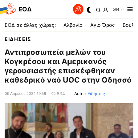
EOΔ
GR
ΕΟΔ σε άλλες χώρες:
Αλβανία
Άγιο Όρος
Βουλγ
ΕΙΔΗΣΕΙΣ
Αντιπροσωπεία μελών του
Κογκρέσου και Αμερικανός
γερουσιαστής επισκέφθηκαν
καθεδρικό ναό UOC στην Οδησσό
Autor:
Ειδήσεις
634
09 Απριλίου 2024 19:56