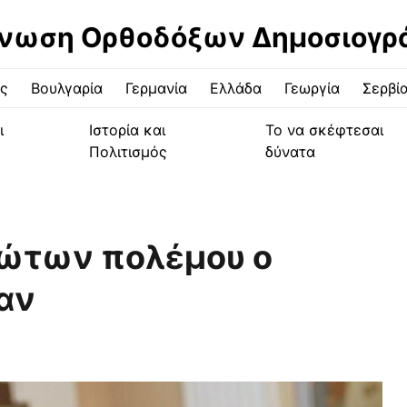
νωση Ορθοδόξων Δημοσιογ
ς
Βουλγαρία
Γερμανία
Ελλάδα
Γεωργία
Σερβί
ι
Ιστορία και
Το να σκέφτεσαι
Πολιτισμός
δύνατα
λώτων πολέμου ο
αν