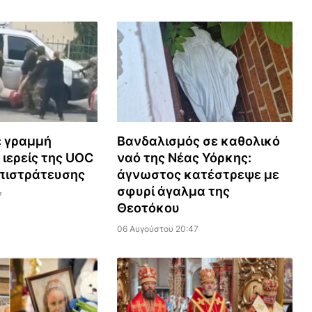
ε γραμμή
Βανδαλισμός σε καθολικό
 ιερείς της UOC
ναό της Νέας Υόρκης:
πιστράτευσης
άγνωστος κατέστρεψε με
σφυρί άγαλμα της
7
Θεοτόκου
06 Αυγούστου 20:47