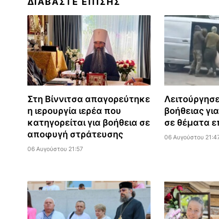
ΔΙΑΒΆΣΤΕ ΕΠΊΣΗΣ
Στη Βίννιτσα απαγορεύτηκε
Λειτούργησ
η ιερουργία ιερέα που
βοήθειας για
κατηγορείται για βοήθεια σε
σε θέματα ε
αποφυγή στράτευσης
06 Αυγούστου 21:4
06 Αυγούστου 21:57