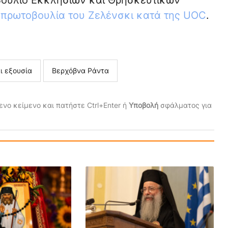
ούλιο Εκκλησιών και Θρησκευτικών
 πρωτοβουλία του Ζελένσκι κατά της UOC
.
ι εξουσία
Βερχόβνα Ράντα
νο κείμενο και πατήστε Ctrl+Enter ή
Υποβολή
σφάλματος για