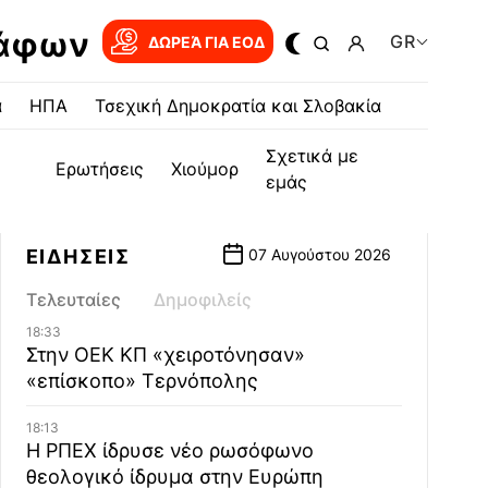
ράφων
GR
ΔΩΡΕΆ ΓΙΑ EOΔ
α
ΗΠΑ
Τσεχική Δημοκρατία και Σλοβακία
Σχετικά με
Ερωτήσεις
Χιούμορ
εμάς
ΕΙΔΗΣΕΙΣ
07 Αυγούστου 2026
Τελευταίες
Δημοφιλείς
18:33
Στην ΟΕΚ ΚΠ «χειροτόνησαν»
«επίσκοπο» Τερνόπολης
18:13
Η ΡΠΕΧ ίδρυσε νέο ρωσόφωνο
θεολογικό ίδρυμα στην Ευρώπη