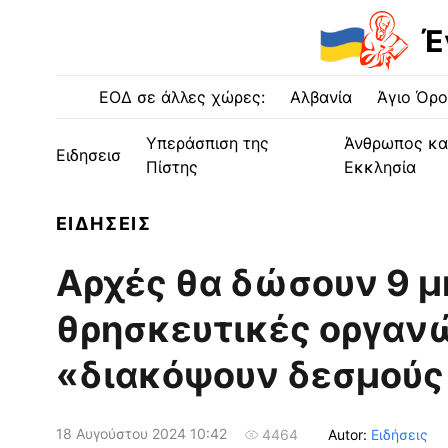
Έ
ΕΟΔ σε άλλες χώρες:
Αλβανία
Άγιο Όρο
Υπεράσπιση της
Άνθρωπος κα
Ειδησεισ
Πίστης
Εκκλησία
ΕΙΔΗΣΕΙΣ
Αρχές θα δώσουν 9 μ
θρησκευτικές οργανώ
«διακόψουν δεσμούς
18 Αυγούστου 2024 10:42
Autor:
Ειδήσεις
4464