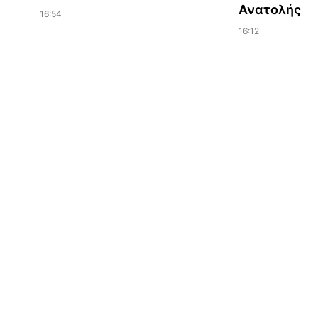
Ανατολής
16:54
16:12