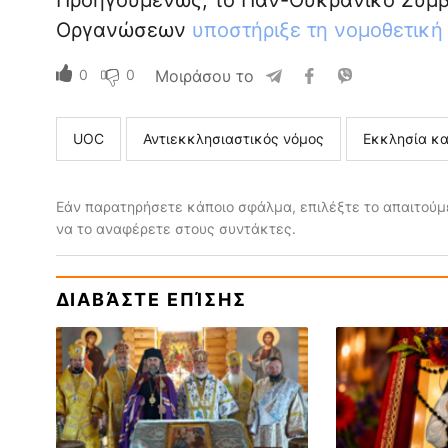
Προηγουμένως, το Παν-Ουκρανικό Συμβ
Οργανώσεων
υποστήριξε τη νομοθετική
0
0
Μοιράσου το
UOC
Αντιεκκλησιαστικός νόμος
Εκκλησία κα
Εάν παρατηρήσετε κάποιο σφάλμα, επιλέξτε το απαιτούμε
να το αναφέρετε στους συντάκτες.
ΔΙΑΒΆΣΤΕ ΕΠΊΣΗΣ