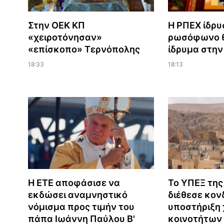
Στην ΟΕΚ ΚΠ
Η ΡΠΕΧ ίδρυ
«χειροτόνησαν»
ρωσόφωνο θ
«επίσκοπο» Τερνόπολης
ίδρυμα στη
18:33
18:13
Η ΕΤΕ αποφάσισε να
Το ΥΠΕΞ της
εκδώσει αναμνηστικό
διέθεσε κονδ
νόμισμα προς τιμήν του
υποστήριξη 
πάπα Ιωάννη Παύλου Β'
κοινοτήτων