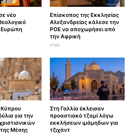
σε νέο
Επίσκοπος της Εκκλησίας
εολογικό
Αλεξανδρείας κάλεσε την
ν Ευρώπη
ΡΟΕ να αποχωρήσει από
την Αφρική
17:43
 Κύπρου
Στη Γαλλία έκλεισαν
ύλια για την
προαστιακό τζαμί λόγω
χριστιανικών
εκκλήσεων ιμάμηδων για
 της Μέσης
τζιχάντ