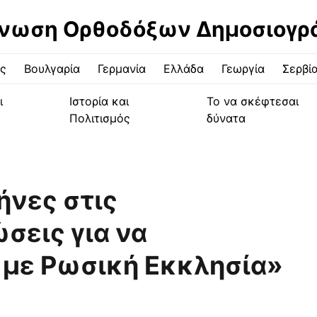
νωση Ορθοδόξων Δημοσιογ
ς
Βουλγαρία
Γερμανία
Ελλάδα
Γεωργία
Σερβί
ι
Ιστορία και
Το να σκέφτεσαι
Πολιτισμός
δύνατα
ήνες στις
σεις για να
 με Ρωσική Εκκλησία»