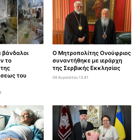
 βάνδαλοι
Ο Μητροπολίτης Ονούφριος
ν το
συναντήθηκε με ιεράρχη
 της
της Σερβικής Εκκλησίας
σεως του
08 Αυγούστου 13:41
8