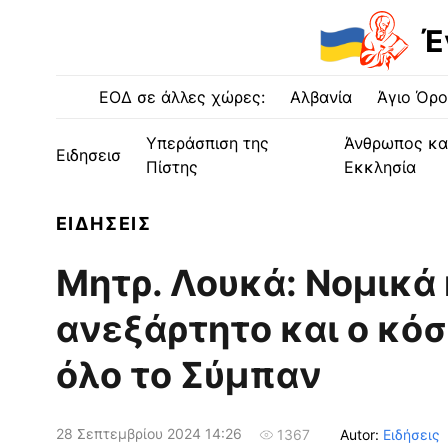
Έ
ΕΟΔ σε άλλες χώρες:
Αλβανία
Άγιο Όρο
Υπεράσπιση της
Άνθρωπος κα
Ειδησεισ
Πίστης
Εκκλησία
ΕΙΔΗΣΕΙΣ
Μητρ. Λουκά: Νομικά 
ανεξάρτητο και ο κόσ
όλο το Σύμπαν
28 Σεπτεμβρίου 2024 14:26
Autor:
Ειδήσεις
1367