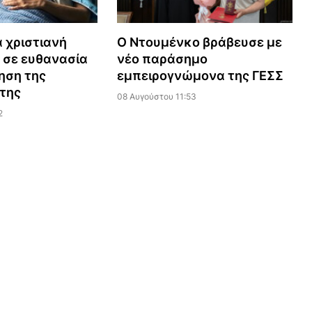
 χριστιανή
Ο Ντουμένκο βράβευσε με
 σε ευθανασία
νέο παράσημο
ηση της
εμπειρογνώμονα της ΓΕΣΣ
 της
08 Αυγούστου 11:53
2