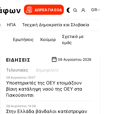
ράφων
GR
ΔΩΡΕΆ ΓΙΑ EOΔ
α
ΗΠΑ
Τσεχική Δημοκρατία και Σλοβακία
Σχετικά με
Ερωτήσεις
Χιούμορ
εμάς
ΕΙΔΗΣΕΙΣ
09 Αυγούστου 2026
Τελευταίες
Δημοφιλείς
08 Αυγούστου 19:07
Υποστηρικτές της ΟΕΥ ετοιμάζουν
βίαιη κατάληψη ναού της ΟΕΥ στα
Γιακούσιντσι
08 Αυγούστου 14:38
Στην Ελλάδα βάνδαλοι κατέστρεψαν