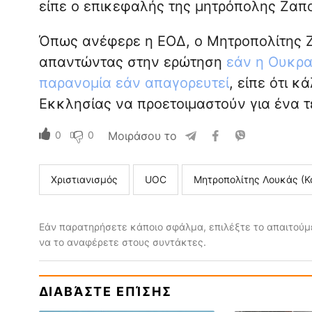
είπε ο επικεφαλής της μητρόπολης Ζαπο
Όπως ανέφερε η ΕΟΔ, ο Μητροπολίτης 
απαντώντας στην ερώτηση
εάν η Ουκρα
παρανομία εάν απαγορευτεί
, είπε ότι 
Εκκλησίας να προετοιμαστούν για ένα τ
0
0
Μοιράσου το
Χριστιανισμός
UOC
Μητροπολίτης Λουκάς (Κ
Εάν παρατηρήσετε κάποιο σφάλμα, επιλέξτε το απαιτούμε
να το αναφέρετε στους συντάκτες.
ΔΙΑΒΆΣΤΕ ΕΠΊΣΗΣ