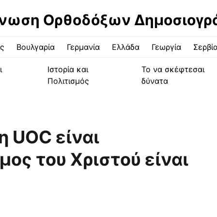
νωση Ορθοδόξων Δημοσιογ
ς
Βουλγαρία
Γερμανία
Ελλάδα
Γεωργία
Σερβί
ι
Ιστορία και
Το να σκέφτεσαι
Πολιτισμός
δύνατα
η UOC είναι
μος του Χριστού είναι