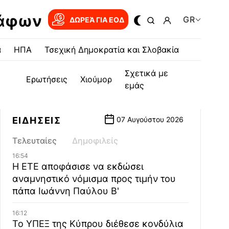
ράφων
GR
ΔΩΡΕΆ ΓΙΑ EOΔ
α
ΗΠΑ
Τσεχική Δημοκρατία και Σλοβακία
Σχετικά με
Ερωτήσεις
Χιούμορ
εμάς
ΕΙΔΗΣΕΙΣ
07 Αυγούστου 2026
Τελευταίες
Δημοφιλείς
16:54
Η ΕΤΕ αποφάσισε να εκδώσει
αναμνηστικό νόμισμα προς τιμήν του
πάπα Ιωάννη Παύλου Β'
16:12
Το ΥΠΕΞ της Κύπρου διέθεσε κονδύλια