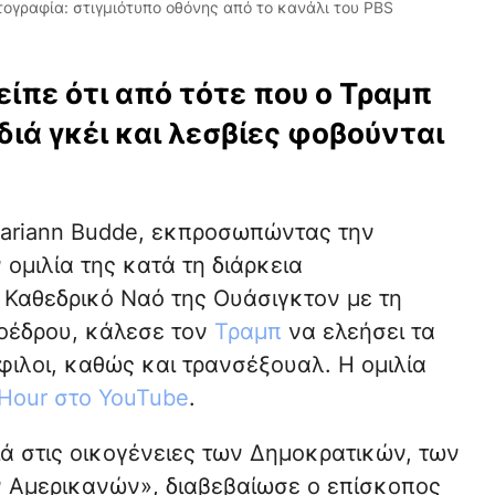
ογραφία: στιγμιότυπο οθόνης από το κανάλι του PBS
ίπε ότι από τότε που ο Τραμπ
διά γκέι και λεσβίες φοβούνται
Mariann Budde, εκπροσωπώντας την
ομιλία της κατά τη διάρκεια
 Καθεδρικό Ναό της Ουάσιγκτον με τη
ροέδρου, κάλεσε τον
Τραμπ
να ελεήσει τα
φιλοι, καθώς και τρανσέξουαλ. Η ομιλία
Hour στο YouTube
.
ιά στις οικογένειες των Δημοκρατικών, των
 Αμερικανών», διαβεβαίωσε ο επίσκοπος