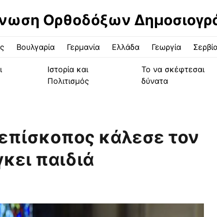
νωση Ορθοδόξων Δημοσιογ
ς
Βουλγαρία
Γερμανία
Ελλάδα
Γεωργία
Σερβί
ι
Ιστορία και
Το να σκέφτεσαι
Πολιτισμός
δύνατα
 επίσκοπος κάλεσε τον
γκει παιδιά