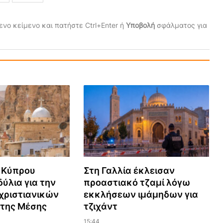
νο κείμενο και πατήστε Ctrl+Enter ή
Υποβολή
σφάλματος για
 Κύπρου
Στη Γαλλία έκλεισαν
ύλια για την
προαστιακό τζαμί λόγω
χριστιανικών
εκκλήσεων ιμάμηδων για
 της Μέσης
τζιχάντ
15:44