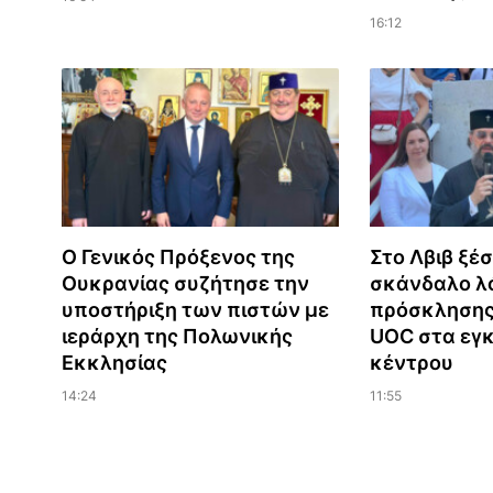
16:12
Ο Γενικός Πρόξενος της
Στο Λβιβ ξέ
Ουκρανίας συζήτησε την
σκάνδαλο λ
υποστήριξη των πιστών με
πρόσκλησης 
ιεράρχη της Πολωνικής
UOC στα εγκ
Εκκλησίας
κέντρου
14:24
11:55