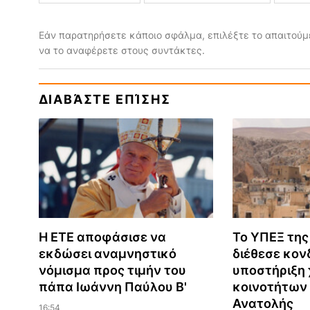
Εάν παρατηρήσετε κάποιο σφάλμα, επιλέξτε το απαιτούμε
να το αναφέρετε στους συντάκτες.
ΔΙΑΒΆΣΤΕ ΕΠΊΣΗΣ
Η ΕΤΕ αποφάσισε να
Το ΥΠΕΞ της
εκδώσει αναμνηστικό
διέθεσε κονδ
νόμισμα προς τιμήν του
υποστήριξη 
πάπα Ιωάννη Παύλου Β'
κοινοτήτων
Ανατολής
16:54